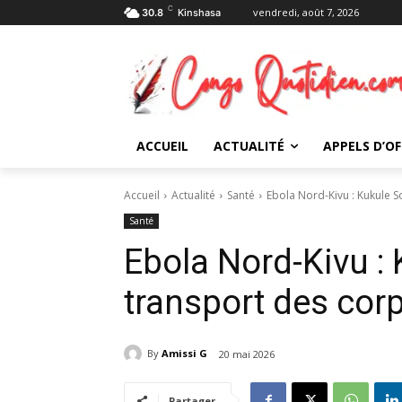
C
vendredi, août 7, 2026
30.8
Kinshasa
ACCUEIL
ACTUALITÉ
APPELS D’OF
Accueil
Actualité
Santé
Ebola Nord-Kivu : Kukule S
Santé
Ebola Nord-Kivu : 
transport des cor
By
Amissi G
20 mai 2026
Partager