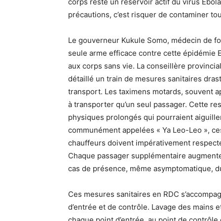
corps reste un réservoir actif du virus Ebo
précautions, c’est risquer de contaminer 
Le gouverneur Kukule Somo, médecin de form
seule arme efficace contre cette épidémie Eb
aux corps sans vie. La conseillère provincia
détaillé un train de mesures sanitaires dr
transport. Les taximens motards, souvent 
à transporter qu’un seul passager. Cette res
physiques prolongés qui pourraient aiguiller
communément appelées « Ya Leo-Leo », ces 
chauffeurs doivent impérativement respecter
Chaque passager supplémentaire augmente 
cas de présence, même asymptomatique, du
Ces mesures sanitaires en RDC s’accompagn
d’entrée et de contrôle. Lavage des mains e
chaque point d’entrée, au point de contrôl