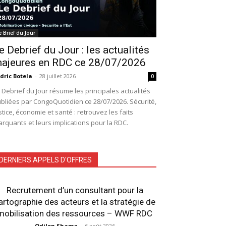
e Brief du Jour
e Debrief du Jour : les actualités
ajeures en RDC ce 28/07/2026
dric Botela
-
28 juillet 2026
0
 Debrief du Jour résume les principales actualités
bliées par CongoQuotidien ce 28/07/2026. Sécurité,
stice, économie et santé : retrouvez les faits
rquants et leurs implications pour la RDC.
DERNIERS APPELS D'OFFRES
Recrutement d’un consultant pour la
artographie des acteurs et la stratégie de
mobilisation des ressources – WWF RDC
Odilon Shama
-
6 août 2026