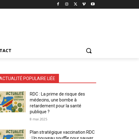
TACT
ACTUALITÉ POPULAIRE LIÉE
RDC : La prime de risque des
médecins, une bombe à
retardement pour la santé
publique ?
8 mai 2025
Plan stratégique vaccination RDC
: Un nouveau souffle pour sauver