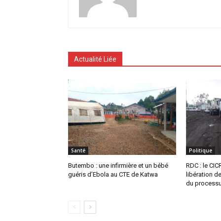
Actualité Liée
Santé
Politique
Butembo : une infirmière et un bébé
RDC : le CIC
guéris d’Ebola au CTE de Katwa
libération d
du process