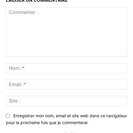
LAISSER UN COMMENTAIRE
Commenter
:
No
:*
Ema
:*
Sit
:
Enregistrer mon nom, email et site web dans ce navigateur
pour la prochaine fois que je commenterai.