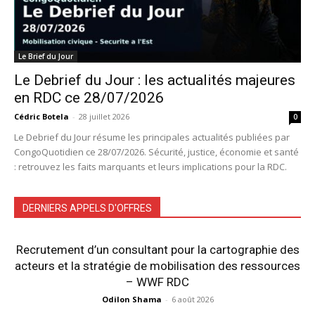
Le Brief du Jour
Le Debrief du Jour : les actualités majeures
en RDC ce 28/07/2026
Cédric Botela
-
28 juillet 2026
0
Le Debrief du Jour résume les principales actualités publiées par
CongoQuotidien ce 28/07/2026. Sécurité, justice, économie et santé
: retrouvez les faits marquants et leurs implications pour la RDC.
DERNIERS APPELS D'OFFRES
Recrutement d’un consultant pour la cartographie des
acteurs et la stratégie de mobilisation des ressources
– WWF RDC
Odilon Shama
-
6 août 2026