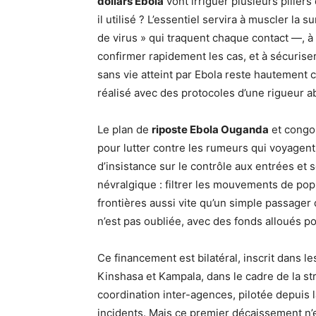
dollars Ebola
vont irriguer plusieurs pilier
il utilisé ? L’essentiel servira à muscler l
de virus » qui traquent chaque contact —, à
confirmer rapidement les cas, et à sécuriser
sans vie atteint par Ebola reste hautement
réalisé avec des protocoles d’une rigueur a
Le plan de
riposte Ebola Ouganda
et congol
pour lutter contre les rumeurs qui voyagent
d’insistance sur le contrôle aux entrées et so
névralgique : filtrer les mouvements de pop
frontières aussi vite qu’un simple passager
n’est pas oubliée, avec des fonds alloués po
Ce financement est bilatéral, inscrit dans l
Kinshasa et Kampala, dans le cadre de la str
coordination inter-agences, pilotée depuis l
incidents. Mais ce premier décaissement n’e