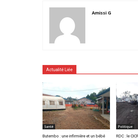
Amissi G
Actualité Liée
Santé
Politique
Butembo : une infirmière et un bébé
RDC : le CIC