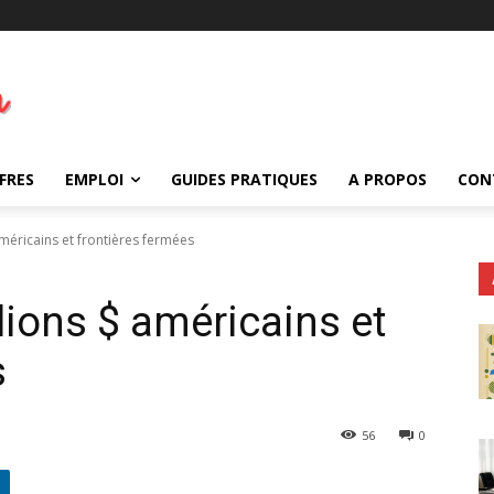
FRES
EMPLOI
GUIDES PRATIQUES
A PROPOS
CON
américains et frontières fermées
lions $ américains et
s
56
0