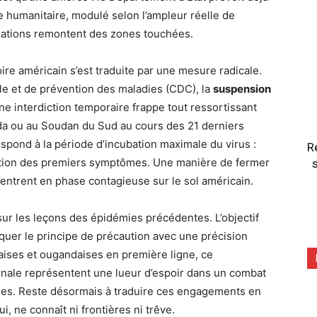
e humanitaire, modulé selon l’ampleur réelle de
rmations remontent des zones touchées.
oire américain s’est traduite par une mesure radicale.
le et de prévention des maladies (CDC), la
suspension
ne interdiction temporaire frappe tout ressortissant
a ou au Soudan du Sud au cours des 21 derniers
espond à la période d’incubation maximale du virus :
R
parition des premiers symptômes. Une manière de fermer
s
’entrent en phase contagieuse sur le sol américain.
sur les leçons des épidémies précédentes. L’objectif
iquer le principe de précaution avec une précision
ises et ougandaises en première ligne, ce
ionale représentent une lueur d’espoir dans un combat
es. Reste désormais à traduire ces engagements en
lui, ne connaît ni frontières ni trêve.