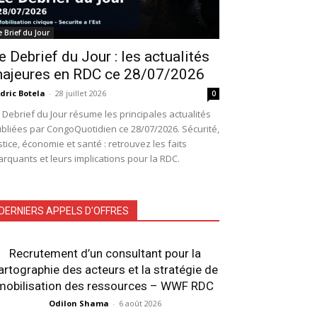
e Brief du Jour
e Debrief du Jour : les actualités
ajeures en RDC ce 28/07/2026
dric Botela
-
28 juillet 2026
0
 Debrief du Jour résume les principales actualités
bliées par CongoQuotidien ce 28/07/2026. Sécurité,
stice, économie et santé : retrouvez les faits
rquants et leurs implications pour la RDC.
DERNIERS APPELS D'OFFRES
Recrutement d’un consultant pour la
artographie des acteurs et la stratégie de
mobilisation des ressources – WWF RDC
Odilon Shama
-
6 août 2026