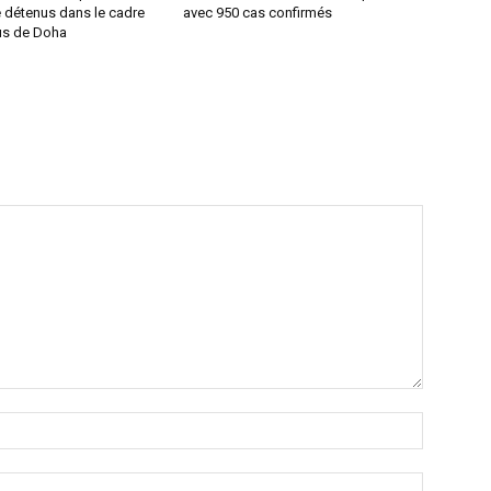
e détenus dans le cadre
avec 950 cas confirmés
us de Doha
Nom
:*
Email