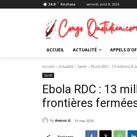
C
samedi, août 8, 2026
24.9
Kinshasa
ACCUEIL
ACTUALITÉ
APPELS D’OF
Accueil
Actualité
Santé
Ebola RDC : 13 millions $ 
Santé
Ebola RDC : 13 mil
frontières fermée
By
Amissi G
19 mai 2026
Partager