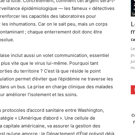
s de la lutte. Concrètement, comment cet argent sera-t-
a surveillance épidémiologique — les fameux « détectives
L
 renforcer les capacités des laboratoires pour
L
 les inhumations. Car on le sait peu, mais un corps
m
 contaminant ; chaque enterrement doit donc être
bsolue.
Cé
Le
pu
aise inclut aussi un volet communication, essentiel
ju
 plus vite que le virus lui-même. Pourquoi tant
ma
rties du territoire ? C’est là que réside le point
ulation permet d’éviter que l’épidémie ne traverse les
 dans un bus. La prise en charge clinique des malades
ur améliorer l’isolement et les soins.
es protocoles d’accord sanitaire entre Washington,
c
atégie « L’Amérique d’abord ». Une cellule de
a capitale américaine, va assurer la gestion des
st qu’une amorce : le Département d’État prévoit déjà