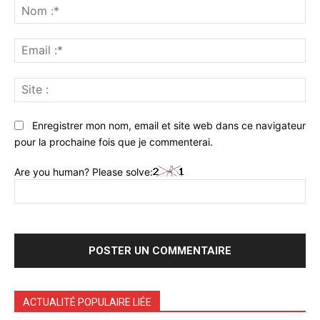
:
No
:*
Ema
:*
Sit
:
Enregistrer mon nom, email et site web dans ce navigateur
pour la prochaine fois que je commenterai.
Are you human? Please solve:
ACTUALITÉ POPULAIRE LIÉE