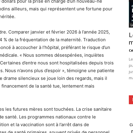
 dollars pour la prise en charge d’un nouveau-né
dins ailleurs, mais qui représentent une fortune pour
héritée.
L
re. Comparer janvier et février 2026 à l’année 2025,
L
4 % de la fréquentation de la maternité. Traduction
m
ncé à accoucher à l’hôpital, préférant le risque d’un
Cé
 médicale. « Nous sommes désespérées, inquiètes
Le
Certaines d’entre nous sont hospitalisées depuis trois
pu
s. Nous n’avons plus d’espoir », témoigne une patiente
ju
ma
Ce drame silencieux se joue loin des regards, mais il
du financement de la santé tue, lentement mais
les les futures mères sont touchées. La crise sanitaire
e santé. Les programmes nationaux contre le
c
tion et la vaccination sont à l’arrêt dans de
es de santé primaires, souvent privés de personnel