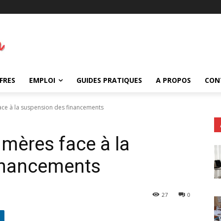
FRES
EMPLOI
GUIDES PRATIQUES
A PROPOS
CON
face à la suspension des financements
s mères face à la
inancements
27
0