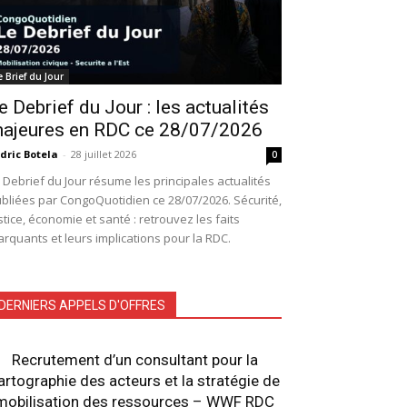
e Brief du Jour
e Debrief du Jour : les actualités
ajeures en RDC ce 28/07/2026
dric Botela
-
28 juillet 2026
0
 Debrief du Jour résume les principales actualités
bliées par CongoQuotidien ce 28/07/2026. Sécurité,
stice, économie et santé : retrouvez les faits
rquants et leurs implications pour la RDC.
DERNIERS APPELS D'OFFRES
Recrutement d’un consultant pour la
artographie des acteurs et la stratégie de
mobilisation des ressources – WWF RDC