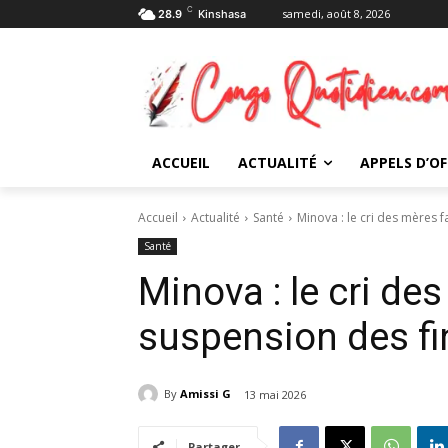
C
samedi, août 8, 2026
28.9
Kinshasa
ACCUEIL
ACTUALITÉ
APPELS D’OF
Accueil
Actualité
Santé
Minova : le cri des mères 
Santé
Minova : le cri de
suspension des f
By
Amissi G
13 mai 2026
Partager