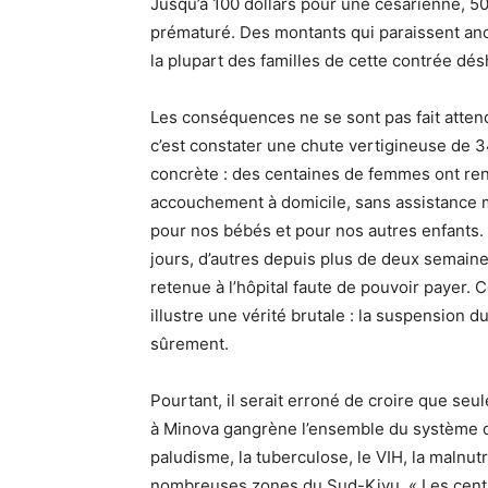
Jusqu’à 100 dollars pour une césarienne, 50
prématuré. Des montants qui paraissent ano
la plupart des familles de cette contrée dés
Les conséquences ne se sont pas fait attend
c’est constater une chute vertigineuse de 3
concrète : des centaines de femmes ont reno
accouchement à domicile, sans assistance
pour nos bébés et pour nos autres enfants. 
jours, d’autres depuis plus de deux semaine
retenue à l’hôpital faute de pouvoir payer. 
illustre une vérité brutale : la suspension 
sûrement.
Pourtant, il serait erroné de croire que seu
à Minova gangrène l’ensemble du système d
paludisme, la tuberculose, le VIH, la malnutri
nombreuses zones du Sud-Kivu. « Les centr