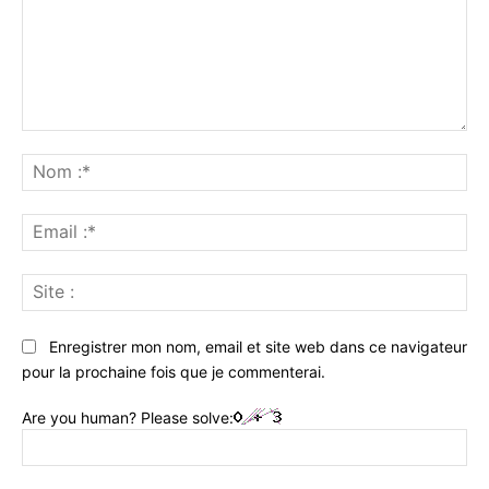
Commenter
:
No
:*
Ema
:*
Sit
:
Enregistrer mon nom, email et site web dans ce navigateur
pour la prochaine fois que je commenterai.
Are you human? Please solve: