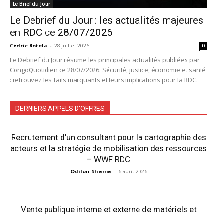
Le Brief du Jour
Le Debrief du Jour : les actualités majeures
en RDC ce 28/07/2026
Cédric Botela
-
28 juillet 2026
0
Le Debrief du Jour résume les principales actualités publiées par
CongoQuotidien ce 28/07/2026. Sécurité, justice, économie et santé
: retrouvez les faits marquants et leurs implications pour la RDC.
DERNIERS APPELS D'OFFRES
Recrutement d’un consultant pour la cartographie des
acteurs et la stratégie de mobilisation des ressources
– WWF RDC
Odilon Shama
-
6 août 2026
Vente publique interne et externe de matériels et