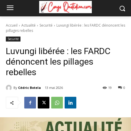
Accueil
Actualité
Securité
Luvungi libérée : les FARDC dénoncent les
pillages rebelles
Securité
Luvungi libérée : les FARDC
dénoncent les pillages
rebelles
By
Cédric Botela
13 mai 2026
19
0