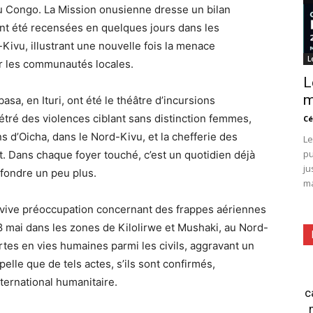
u Congo. La Mission onusienne dresse un bilan
ont été recensées en quelques jours dans les
-Kivu, illustrant une nouvelle fois la menace
L
sur les communautés locales.
L
m
sa, en Ituri, ont été le théâtre d’incursions
tré des violences ciblant sans distinction femmes,
Cé
s d’Oicha, dans le Nord-Kivu, et la chefferie des
Le
pu
t. Dans chaque foyer touché, c’est un quotidien déjà
ju
ffondre un peu plus.
ma
ive préoccupation concernant des frappes aériennes
mai dans les zones de Kilolirwe et Mushaki, au Nord-
tes en vies humaines parmi les civils, aggravant un
pelle que de tels actes, s’ils sont confirmés,
nternational humanitaire.
c