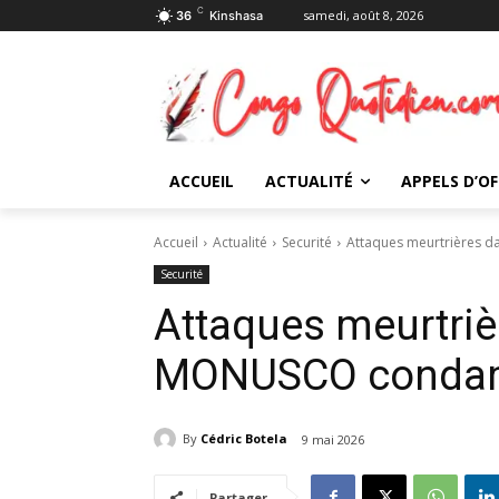
C
samedi, août 8, 2026
36
Kinshasa
ACCUEIL
ACTUALITÉ
APPELS D’OF
Accueil
Actualité
Securité
Attaques meurtrières da
Securité
Attaques meurtrièr
MONUSCO condamne
By
Cédric Botela
9 mai 2026
Partager