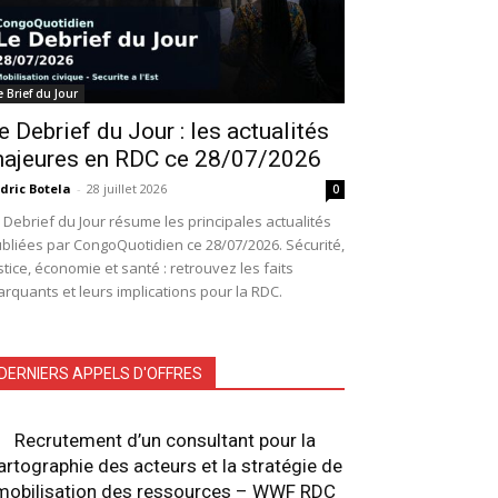
e Brief du Jour
e Debrief du Jour : les actualités
ajeures en RDC ce 28/07/2026
dric Botela
-
28 juillet 2026
0
 Debrief du Jour résume les principales actualités
bliées par CongoQuotidien ce 28/07/2026. Sécurité,
stice, économie et santé : retrouvez les faits
rquants et leurs implications pour la RDC.
DERNIERS APPELS D'OFFRES
Recrutement d’un consultant pour la
artographie des acteurs et la stratégie de
mobilisation des ressources – WWF RDC