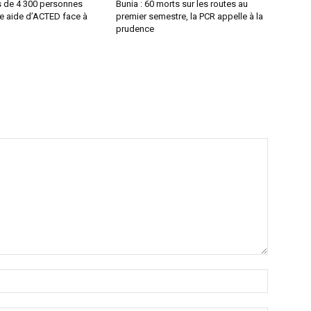
s de 4 300 personnes
Bunia : 60 morts sur les routes au
ne aide d’ACTED face à
premier semestre, la PCR appelle à la
prudence
Nom
:*