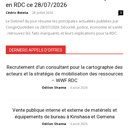
en RDC ce 28/07/2026
Cédric Botela
-
28 juillet 2026
0
Le Debrief du Jour résume les principales actualités publiées par
CongoQuotidien ce 28/07/2026. Sécurité, justice, économie et santé
: retrouvez les faits marquants et leurs implications pour la RDC.
DERNIERS APPELS D'OFFRES
Recrutement d’un consultant pour la cartographie des
acteurs et la stratégie de mobilisation des ressources
– WWF RDC
Odilon Shama
-
6 août 2026
Vente publique interne et externe de matériels et
équipements de bureau à Kinshasa et Gemena
Odilon Shama
-
6 août 2026