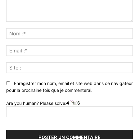
Commenter
:
No
:*
Ema
:*
Sit
:
Enregistrer mon nom, email et site web dans ce navigateur
pour la prochaine fois que je commenterai.
Are you human? Please solve: