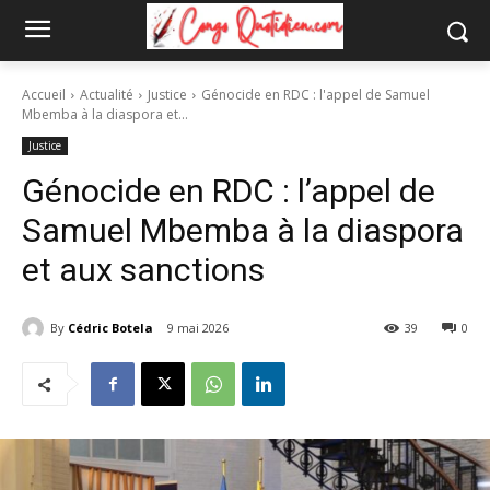
Accueil
Actualité
Justice
Génocide en RDC : l'appel de Samuel
Mbemba à la diaspora et...
Justice
Génocide en RDC : l’appel de
Samuel Mbemba à la diaspora
et aux sanctions
By
Cédric Botela
9 mai 2026
39
0