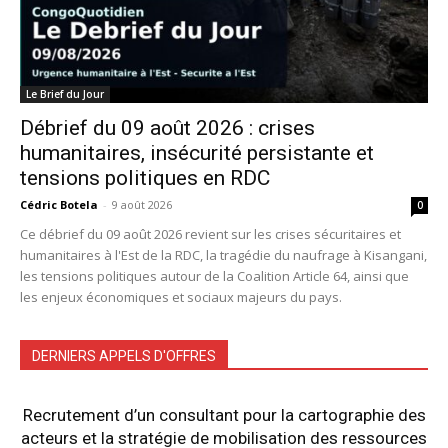
Le Brief du Jour
Débrief du 09 août 2026 : crises
humanitaires, insécurité persistante et
tensions politiques en RDC
Cédric Botela
-
9 août 2026
0
Ce débrief du 09 août 2026 revient sur les crises sécuritaires et
humanitaires à l'Est de la RDC, la tragédie du naufrage à Kisangani,
les tensions politiques autour de la Coalition Article 64, ainsi que
les enjeux économiques et sociaux majeurs du pays.
DERNIERS APPELS D'OFFRES
Recrutement d’un consultant pour la cartographie des
acteurs et la stratégie de mobilisation des ressources