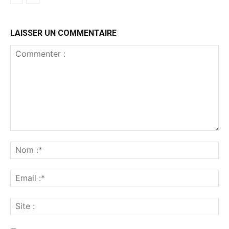
LAISSER UN COMMENTAIRE
Commenter
:
No
:*
Ema
:*
Sit
: