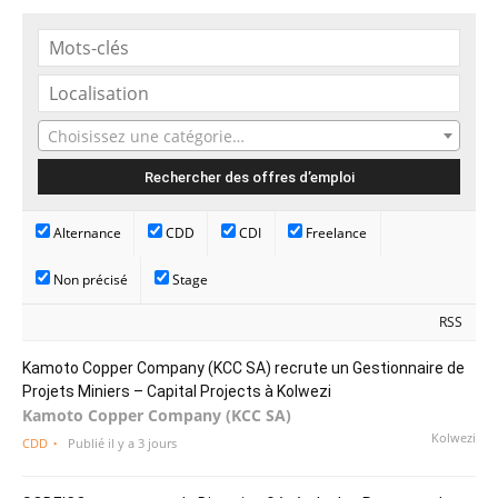
Choisissez une catégorie…
Alternance
CDD
CDI
Freelance
Non précisé
Stage
RSS
Kamoto Copper Company (KCC SA) recrute un Gestionnaire de
Projets Miniers – Capital Projects à Kolwezi
Kamoto Copper Company (KCC SA)
Kolwezi
CDD
Publié il y a 3 jours