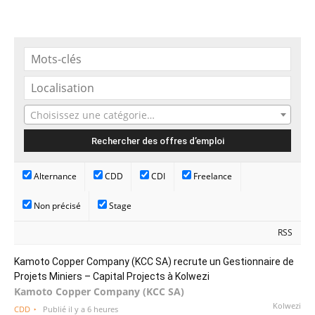
Choisissez une catégorie…
Alternance
CDD
CDI
Freelance
Non précisé
Stage
RSS
Kamoto Copper Company (KCC SA) recrute un Gestionnaire de
Projets Miniers – Capital Projects à Kolwezi
Kamoto Copper Company (KCC SA)
Kolwezi
CDD
Publié il y a 6 heures