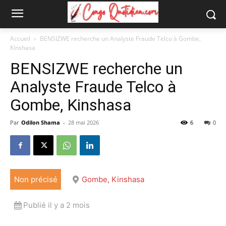
Accueil
BENSIZWE recherche un Analyste Fraude Telco à Gombe,
Kinshasa
BENSIZWE recherche un
Analyste Fraude Telco à
Gombe, Kinshasa
Par
Odilon Shama
-
28 mai 2026
6
0
Non précisé
Gombe, Kinshasa
Publié il y a 2 mois