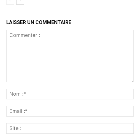
LAISSER UN COMMENTAIRE
Commenter
:
No
:*
Ema
:*
Sit
: