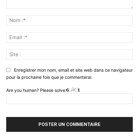
Commenter
:
No
:*
Ema
:*
Sit
:
Enregistrer mon nom, email et site web dans ce navigateur
pour la prochaine fois que je commenterai.
Are you human? Please solve: