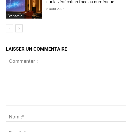
sur la vérification face au numérique
8 août 2026
Économie
LAISSER UN COMMENTAIRE
Commenter
:
No
:*
Ema