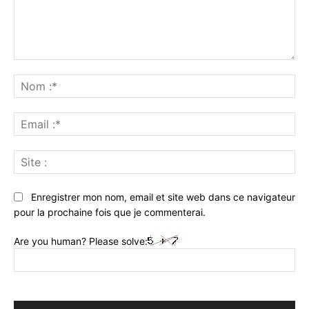
Commenter
:
No
:*
Ema
:*
Sit
:
Enregistrer mon nom, email et site web dans ce navigateur
pour la prochaine fois que je commenterai.
Are you human? Please solve: