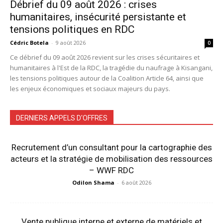
Débrief du 09 août 2026 : crises
humanitaires, insécurité persistante et
tensions politiques en RDC
Cédric Botela
-
9 août 2026
0
Ce débrief du 09 août 2026 revient sur les crises sécuritaires et
humanitaires à l'Est de la RDC, la tragédie du naufrage à Kisangani,
les tensions politiques autour de la Coalition Article 64, ainsi que
les enjeux économiques et sociaux majeurs du pays.
DERNIERS APPELS D'OFFRES
Recrutement d’un consultant pour la cartographie des
acteurs et la stratégie de mobilisation des ressources
– WWF RDC
Odilon Shama
-
6 août 2026
Vente publique interne et externe de matériels et