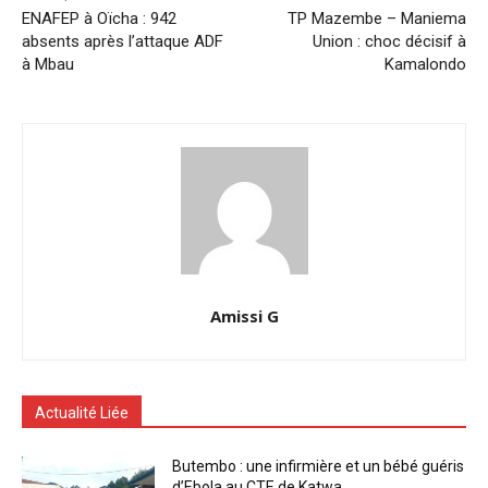
ENAFEP à Oïcha : 942
TP Mazembe – Maniema
absents après l’attaque ADF
Union : choc décisif à
à Mbau
Kamalondo
Amissi G
Actualité Liée
Butembo : une infirmière et un bébé guéris
d’Ebola au CTE de Katwa