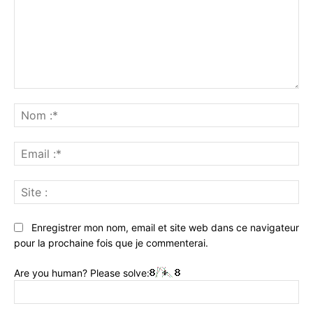
Commenter
:
No
:*
Ema
:*
Sit
:
Enregistrer mon nom, email et site web dans ce navigateur
pour la prochaine fois que je commenterai.
Are you human? Please solve: