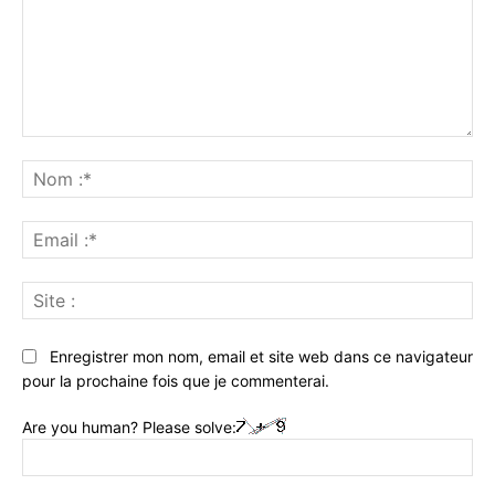
Commenter
:
No
:*
Ema
:*
Sit
:
Enregistrer mon nom, email et site web dans ce navigateur
pour la prochaine fois que je commenterai.
Are you human? Please solve: