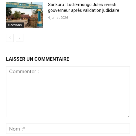
Sankuru : Lodi Emongo Jules investi
gouverneur après validation judiciaire
4 juillet 2026
Elections
LAISSER UN COMMENTAIRE
Commenter
:
No
:*