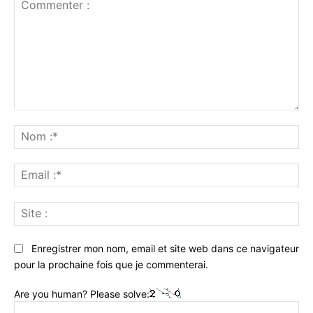
Commenter
:
No
:*
Ema
:*
Sit
:
Enregistrer mon nom, email et site web dans ce navigateur
pour la prochaine fois que je commenterai.
Are you human? Please solve: