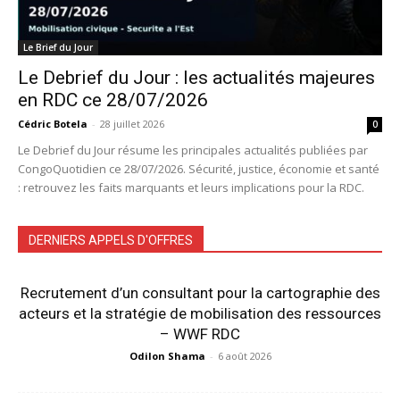
Le Brief du Jour
Le Debrief du Jour : les actualités majeures
en RDC ce 28/07/2026
Cédric Botela
-
28 juillet 2026
0
Le Debrief du Jour résume les principales actualités publiées par
CongoQuotidien ce 28/07/2026. Sécurité, justice, économie et santé
: retrouvez les faits marquants et leurs implications pour la RDC.
DERNIERS APPELS D'OFFRES
Recrutement d’un consultant pour la cartographie des
acteurs et la stratégie de mobilisation des ressources
– WWF RDC
Odilon Shama
-
6 août 2026