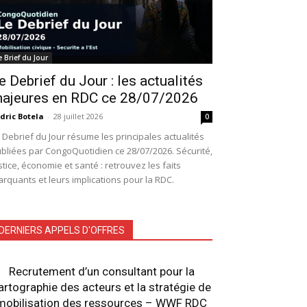
e Brief du Jour
e Debrief du Jour : les actualités
ajeures en RDC ce 28/07/2026
dric Botela
-
28 juillet 2026
0
 Debrief du Jour résume les principales actualités
bliées par CongoQuotidien ce 28/07/2026. Sécurité,
stice, économie et santé : retrouvez les faits
rquants et leurs implications pour la RDC.
DERNIERS APPELS D'OFFRES
Recrutement d’un consultant pour la
artographie des acteurs et la stratégie de
mobilisation des ressources – WWF RDC