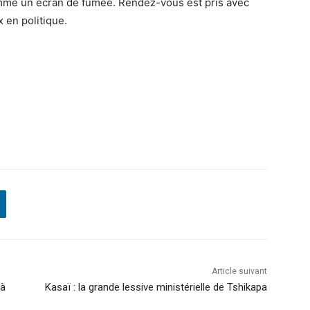
omme un écran de fumée. Rendez-vous est pris avec
 en politique.
Article suivant
 à
Kasaï : la grande lessive ministérielle de Tshikapa