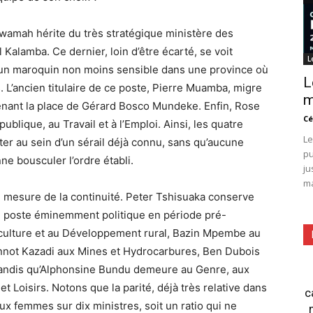
wamah hérite du très stratégique ministère des
Kalamba. Ce dernier, loin d’être écarté, se voit
L
 – un maroquin non moins sensible dans une province où
L
 L’ancien titulaire de ce poste, Pierre Muamba, migre
m
prenant la place de Gérard Bosco Mundeke. Enfin, Rose
Cé
lique, au Travail et à l’Emploi. Ainsi, les quatre
Le
er au sein d’un sérail déjà connu, sans qu’aucune
pu
ne bousculer l’ordre établi.
ju
ma
ne mesure de la continuité. Peter Tshisuaka conserve
, un poste éminemment politique en période pré-
iculture et au Développement rural, Bazin Mpembe au
annot Kazadi aux Mines et Hydrocarbures, Ben Dubois
 tandis qu’Alphonsine Bundu demeure au Genre, aux
et Loisirs. Notons que la parité, déjà très relative dans
c
x femmes sur dix ministres, soit un ratio qui ne