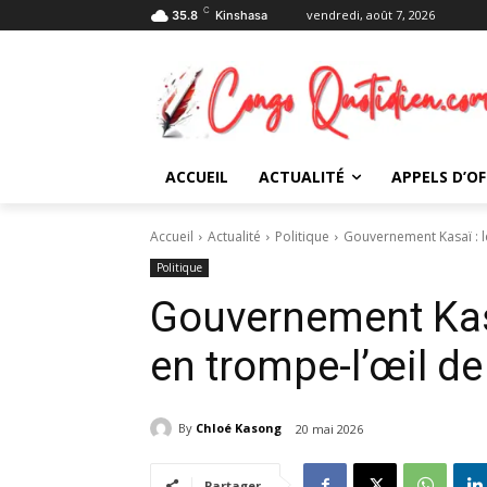
C
vendredi, août 7, 2026
35.8
Kinshasa
ACCUEIL
ACTUALITÉ
APPELS D’OF
Accueil
Actualité
Politique
Gouvernement Kasaï : l
Politique
Gouvernement Kas
en trompe-l’œil d
By
Chloé Kasong
20 mai 2026
Partager