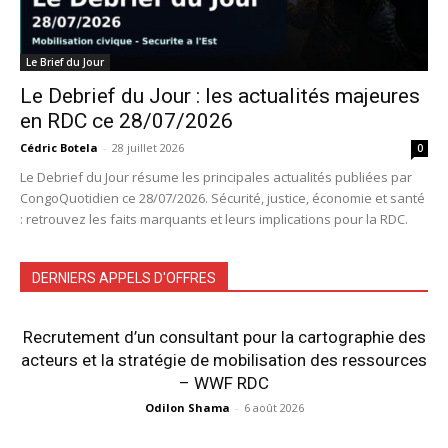
Le Brief du Jour
Le Debrief du Jour : les actualités majeures
en RDC ce 28/07/2026
Cédric Botela
-
28 juillet 2026
0
Le Debrief du Jour résume les principales actualités publiées par
CongoQuotidien ce 28/07/2026. Sécurité, justice, économie et santé
: retrouvez les faits marquants et leurs implications pour la RDC.
DERNIERS APPELS D'OFFRES
Recrutement d’un consultant pour la cartographie des
acteurs et la stratégie de mobilisation des ressources
– WWF RDC
Odilon Shama
-
6 août 2026