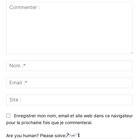
Commenter
:
No
:*
Ema
:*
Sit
:
Enregistrer mon nom, email et site web dans ce navigateur
pour la prochaine fois que je commenterai.
Are you human? Please solve: