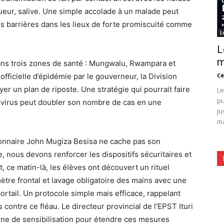
ueur, salive. Une simple accolade à un malade peut
tes barrières dans les lieux de forte promiscuité comme
L
L
m
ans trois zones de santé : Mungwalu, Rwampara et
ficielle d’épidémie par le gouverneur, la Division
Cé
r un plan de riposte. Une stratégie qui pourrait faire
Le
pu
e virus peut doubler son nombre de cas en une
ju
ma
onnaire John Mugiza Besisa ne cache pas son
e, nous devons renforcer les dispositifs sécuritaires et
, ce matin-là, les élèves ont découvert un rituel
tre frontal et lavage obligatoire des mains avec une
portail. Un protocole simple mais efficace, rappelant
 contre ce fléau. Le directeur provincial de l’EPST Ituri
ne de sensibilisation pour étendre ces mesures