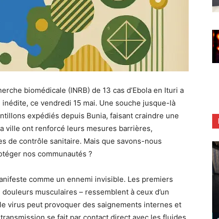
cherche biomédicale (INRB) de 13 cas d’Ebola en Ituri a
e inédite, ce vendredi 15 mai. Une souche jusque-là
ntillons expédiés depuis Bunia, faisant craindre une
la ville ont renforcé leurs mesures barrières,
es de contrôle sanitaire. Mais que savons-nous
rotéger nos communautés ?
manifeste comme un ennemi invisible. Les premiers
, douleurs musculaires – ressemblent à ceux d’un
 le virus peut provoquer des saignements internes et
transmission se fait par contact direct avec les fluides