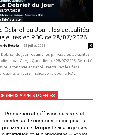
e Brief du Jour
e Debrief du Jour : les actualités
ajeures en RDC ce 28/07/2026
dric Botela
-
28 juillet 2026
0
 Debrief du Jour résume les principales actualités
bliées par CongoQuotidien ce 28/07/2026. Sécurité,
stice, économie et santé : retrouvez les faits
rquants et leurs implications pour la RDC.
DERNIERS APPELS D'OFFRES
Production et diffusion de spots et
contenus de communication pour la
préparation et la riposte aux urgences
climatiques et aux épidémies – Projet