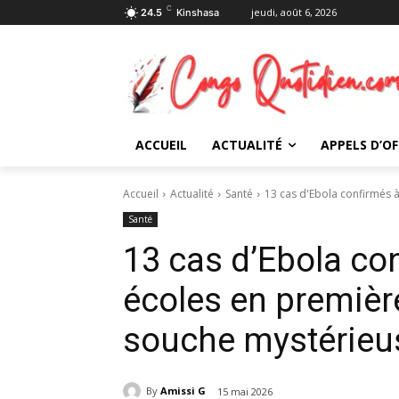
C
jeudi, août 6, 2026
24.5
Kinshasa
ACCUEIL
ACTUALITÉ
APPELS D’OF
Accueil
Actualité
Santé
13 cas d'Ebola confirmés à 
Santé
13 cas d’Ebola con
écoles en première
souche mystérieu
By
Amissi G
15 mai 2026