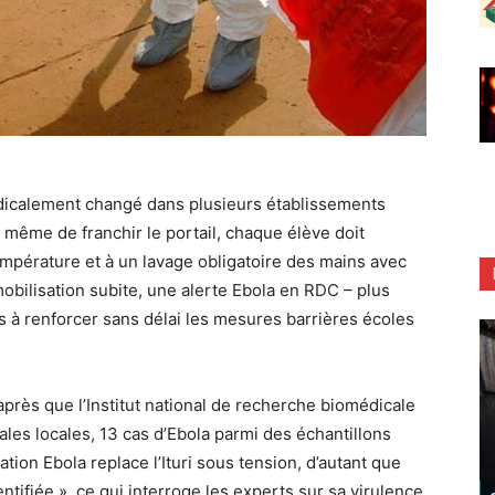
radicalement changé dans plusieurs établissements
nt même de franchir le portail, chaque élève doit
mpérature et à un lavage obligatoire des mains avec
mobilisation subite, une alerte Ebola en RDC – plus
és à renforcer sans délai les mesures barrières écoles
après que l’Institut national de recherche biomédicale
les locales, 13 cas d’Ebola parmi des échantillons
tion Ebola replace l’Ituri sous tension, d’autant que
tifiée », ce qui interroge les experts sur sa virulence