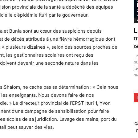
ivision provinciale de la santé a dépêché des équipes
cielle d’épidémie Ituri par le gouverneur.
L
L
 et Bunia sont au cœur des suspicions depuis
m
tat de décès attribués à une fièvre hémorragique dont
en « plusieurs dizaines », selon des sources proches de
Cé
ant, les gestionnaires scolaires ont reçu des
Le
pu
s doivent devenir une seconde nature dans les
ju
ma
s Shalom, ne cache pas sa détermination : « Cela nous
t les enseignants. Nous devons faire de nos
e. » Le directeur provincial de l’EPST Ituri 1, Yvon
ent d’une campagne de sensibilisation pour faire
es écoles de sa juridiction. Lavage des mains, port du
c
ail peut sauver des vies.