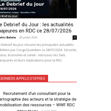
e Brief du Jour
e Debrief du Jour : les actualités
ajeures en RDC ce 28/07/2026
dric Botela
-
28 juillet 2026
0
 Debrief du Jour résume les principales actualités
bliées par CongoQuotidien ce 28/07/2026. Sécurité,
stice, économie et santé : retrouvez les faits
rquants et leurs implications pour la RDC.
DERNIERS APPELS D'OFFRES
Recrutement d’un consultant pour la
artographie des acteurs et la stratégie de
mobilisation des ressources – WWF RDC
Odilon Shama
-
6 août 2026