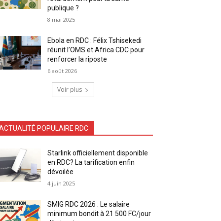
publique ?
8 mai 2025
Ebola en RDC : Félix Tshisekedi
réunit l’OMS et Africa CDC pour
renforcer la riposte
6 août 2026
Voir plus
ACTUALITÉ POPULAIRE RDC
Starlink officiellement disponible
en RDC? La tarification enfin
dévoilée
4 juin 2025
SMIG RDC 2026 : Le salaire
minimum bondit à 21 500 FC/jour