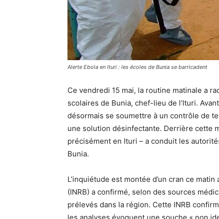
Alerte Ebola en Ituri : les écoles de Bunia se barricadent
Ce vendredi 15 mai, la routine matinale a 
scolaires de Bunia, chef-lieu de l’Ituri. Ava
désormais se soumettre à un contrôle de te
une solution désinfectante. Derrière cette 
précisément en Ituri – a conduit les autorit
Bunia.
L’inquiétude est montée d’un cran ce matin 
(INRB) a confirmé, selon des sources médica
prélevés dans la région. Cette INRB confirma
les analyses évoquent une souche « non iden