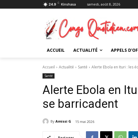
C
samedi, août 8, 2026
24.9
Kinshasa
ACCUEIL
ACTUALITÉ
APPELS D’OF
Accueil
Actualité
Santé
Alerte Ebola en Ituri : les
Santé
Alerte Ebola en Itu
se barricadent
By
Amissi G
15 mai 2026
Partager