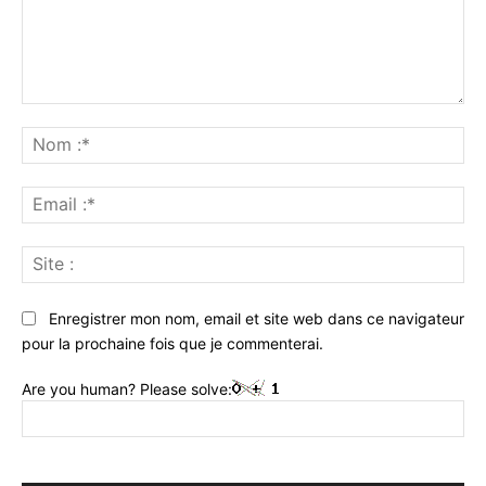
Commenter
:
No
:*
Ema
:*
Sit
:
Enregistrer mon nom, email et site web dans ce navigateur
pour la prochaine fois que je commenterai.
Are you human? Please solve: