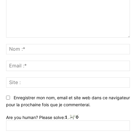
Commenter
:
No
:*
Ema
:*
Sit
:
Enregistrer mon nom, email et site web dans ce navigateur
pour la prochaine fois que je commenterai.
Are you human? Please solve: