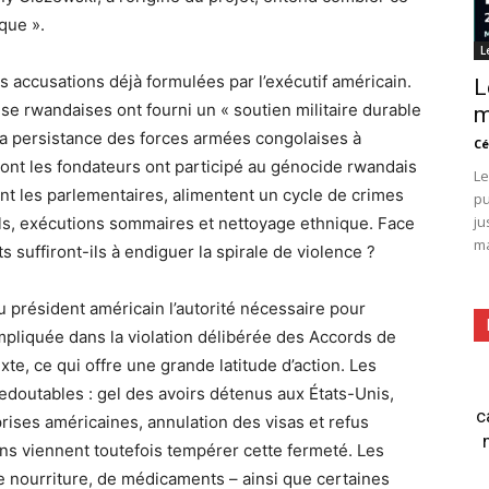
que ».
L
 accusations déjà formulées par l’exécutif américain.
L
nse rwandaises ont fourni un « soutien militaire durable
m
te la persistance des forces armées congolaises à
Cé
ont les fondateurs ont participé au génocide rwandais
Le
nt les parlementaires, alimentent un cycle de crimes
pu
ju
ols, exécutions sommaires et nettoyage ethnique. Face
ma
ts suffiront-ils à endiguer la spirale de violence ?
président américain l’autorité nécessaire pour
mpliquée dans la violation délibérée des Accords de
te, ce qui offre une grande latitude d’action. Les
doutables : gel des avoirs détenus aux États-Unis,
c
rises américaines, annulation des visas et refus
ions viennent toutefois tempérer cette fermeté. Les
 nourriture, de médicaments – ainsi que certaines