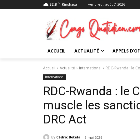
C
vendredi, août 7, 2026
32.8
Kinshasa
ACCUEIL
ACTUALITÉ
APPELS D’OF
Accueil
Actualité
International
RDC-Rwanda : le Co
International
RDC-Rwanda : le 
muscle les sancti
DRC Act
By
Cédric Botela
9 mai 2026