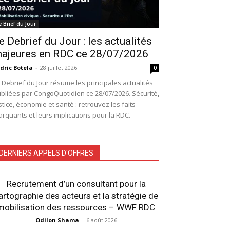
e Brief du Jour
e Debrief du Jour : les actualités
ajeures en RDC ce 28/07/2026
dric Botela
-
28 juillet 2026
0
 Debrief du Jour résume les principales actualités
bliées par CongoQuotidien ce 28/07/2026. Sécurité,
stice, économie et santé : retrouvez les faits
rquants et leurs implications pour la RDC.
DERNIERS APPELS D'OFFRES
Recrutement d’un consultant pour la
artographie des acteurs et la stratégie de
mobilisation des ressources – WWF RDC
Odilon Shama
-
6 août 2026