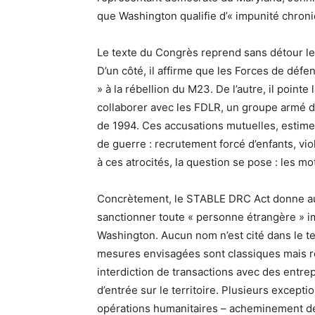
que Washington qualifie d’« impunité chroni
Le texte du Congrès reprend sans détour les
D’un côté, il affirme que les Forces de défe
» à la rébellion du M23. De l’autre, il poin
collaborer avec les FDLR, un groupe armé d
de 1994. Ces accusations mutuelles, estime
de guerre : recrutement forcé d’enfants, vi
à ces atrocités, la question se pose : les mo
Concrètement, le STABLE DRC Act donne au 
sanctionner toute « personne étrangère » i
Washington. Aucun nom n’est cité dans le tex
mesures envisagées sont classiques mais re
interdiction de transactions avec des entrep
d’entrée sur le territoire. Plusieurs except
opérations humanitaires – acheminement de