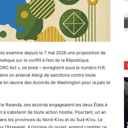
is examine depuis le 7 mai 2026 une proposition de
matique sur le conflit à l’est de la République
RC Act », ce texte – enregistré sous le numéro H.R.
caine un arsenal élargi de sanctions contre toute
se en œuvre des Accords de Washington pour la paix et
le Rwanda, ces accords engageaient les deux États à
à s’abstenir de toute action hostile. Pourtant, un an
 dans les provinces du Nord-Kivu et du Sud-Kivu. Le
 Olszewski, à l’origine du projet, entend combler ce