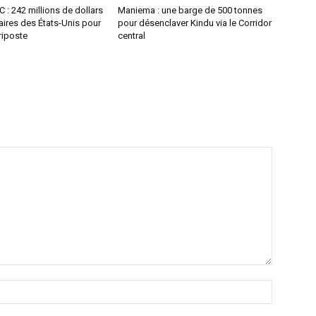
 : 242 millions de dollars
Maniema : une barge de 500 tonnes
ires des États-Unis pour
pour désenclaver Kindu via le Corridor
 riposte
central
Nom
:*