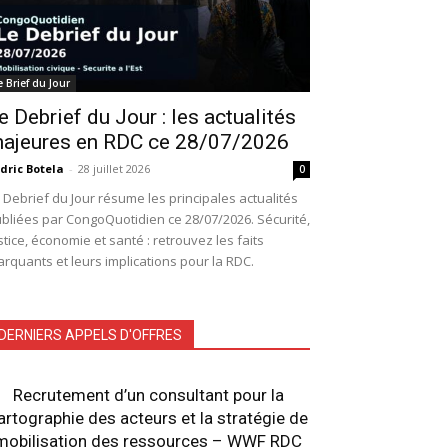
e Brief du Jour
e Debrief du Jour : les actualités
ajeures en RDC ce 28/07/2026
dric Botela
-
28 juillet 2026
0
 Debrief du Jour résume les principales actualités
bliées par CongoQuotidien ce 28/07/2026. Sécurité,
stice, économie et santé : retrouvez les faits
rquants et leurs implications pour la RDC.
DERNIERS APPELS D'OFFRES
Recrutement d’un consultant pour la
artographie des acteurs et la stratégie de
mobilisation des ressources – WWF RDC