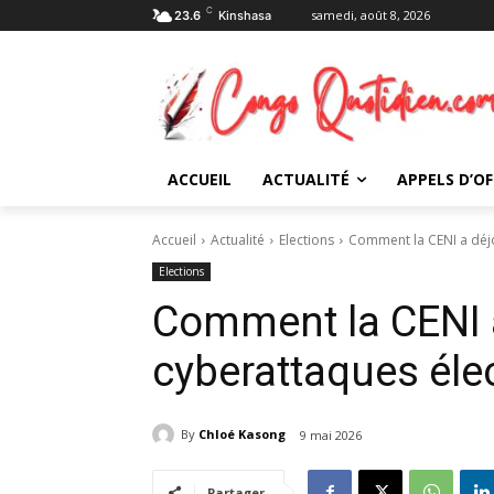
C
samedi, août 8, 2026
23.6
Kinshasa
ACCUEIL
ACTUALITÉ
APPELS D’OF
Accueil
Actualité
Elections
Comment la CENI a déjo
Elections
Comment la CENI a
cyberattaques éle
By
Chloé Kasong
9 mai 2026
Partager