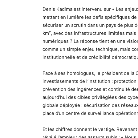
Denis Kadima est intervenu sur « Les enje
mettant en lumière les défis spécifiques 
sécuriser un scrutin dans un pays de plus de
km², avec des infrastructures limitées mai
numériques ? La réponse tient en une visio
comme un simple enjeu technique, mais com
institutionnelle et de crédibilité démocratiqu
Face à ses homologues, le président de la CE
investissements de l’institution : protectio
prévention des ingérences et continuité de
aujourd’hui des cibles privilégiées des cybe
globale déployée : sécurisation des réseaux
place d’un centre de surveillance opération
Et les chiffres donnent le vertige. Revenan
révélé l’ampleur des assauts subis : « Nous 