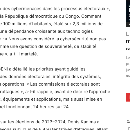
ux des cybermenaces dans les processus électoraux »,
de la République démocratique du Congo. Comment
 100 millions d’habitants, étalé sur 2,3 millions de
L
s une dépendance croissante aux technologies
L
n : « Nous avons considéré la cybersécurité non pas
m
me une question de souveraineté, de stabilité
Cé
e », a-t-il martelé.
Le
pu
NI a détaillé les priorités ayant guidé les
ju
ma
n des données électorales, intégrité des systèmes,
s opérations. « Les commissions électorales sont
rattaques », a-t-il rappelé, avant de décrire l’approche
, équipements et applications, mais aussi mise en
nel fonctionnant 24 heures sur 24.
c
t sur les élections de 2023–2024, Denis Kadima a
avons subi plus de 8 456 tentatives d’attaques, allant