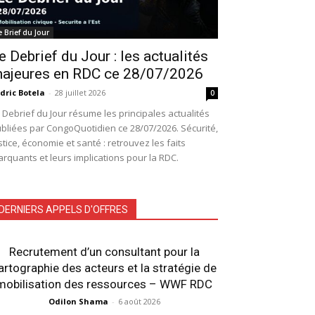
e Brief du Jour
e Debrief du Jour : les actualités
ajeures en RDC ce 28/07/2026
dric Botela
-
28 juillet 2026
0
 Debrief du Jour résume les principales actualités
bliées par CongoQuotidien ce 28/07/2026. Sécurité,
stice, économie et santé : retrouvez les faits
rquants et leurs implications pour la RDC.
DERNIERS APPELS D'OFFRES
Recrutement d’un consultant pour la
artographie des acteurs et la stratégie de
mobilisation des ressources – WWF RDC
Odilon Shama
-
6 août 2026