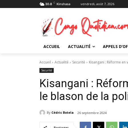
C
vendredi, août 7, 2026
30.8
Kinshasa
ACCUEIL
ACTUALITÉ
APPELS D’OF
Accueil
Actualité
Securité
Kisangani : Réforme en v
Securité
Kisangani : Réfor
le blason de la pol
By
Cédric Botela
26 septembre 2024
Partager