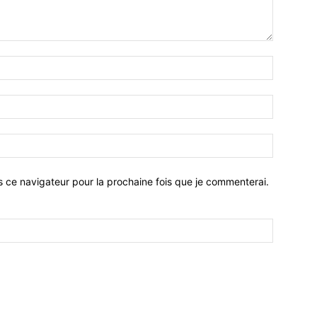
Nom
:*
Email
:*
Site
:
s ce navigateur pour la prochaine fois que je commenterai.