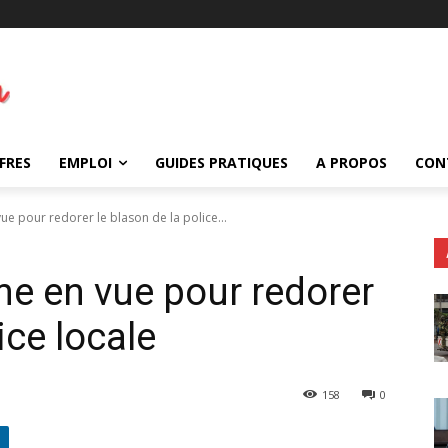
FRES
EMPLOI
GUIDES PRATIQUES
A PROPOS
CON
ue pour redorer le blason de la police...
me en vue pour redorer
ice locale
158
0