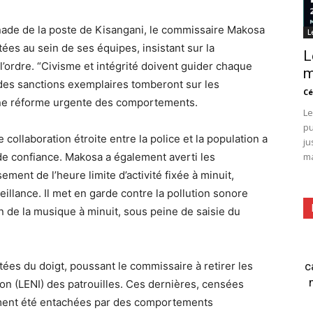
anade de la poste de Kisangani, le commissaire Makosa
L
es au sein de ses équipes, insistant sur la
L
l’ordre. “Civisme et intégrité doivent guider chaque
m
t des sanctions exemplaires tomberont sur les
Cé
 une réforme urgente des comportements.
Le
pu
collaboration étroite entre la police et la population a
ju
de confiance. Makosa a également averti les
ma
ent de l’heure limite d’activité fixée à minuit,
eillance. Il met en garde contre la pollution sonore
 de la musique à minuit, sous peine de saisie du
ées du doigt, poussant le commissaire à retirer les
c
ion (LENI) des patrouilles. Ces dernières, censées
vement été entachées par des comportements