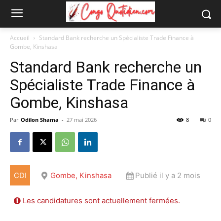
Accueil
Standard Bank recherche un Spécialiste Trade Finance à
Gombe, Kinshasa
Standard Bank recherche un
Spécialiste Trade Finance à
Gombe, Kinshasa
Par
Odilon Shama
-
27 mai 2026
8
0
CDI
Gombe, Kinshasa
Publié il y a 2 mois
Les candidatures sont actuellement fermées.