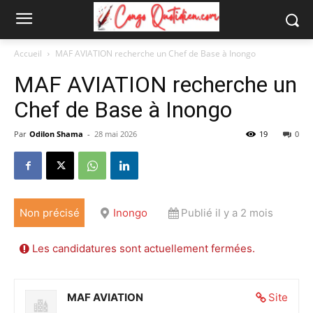
Accueil
MAF AVIATION recherche un Chef de Base à Inongo
MAF AVIATION recherche un
Chef de Base à Inongo
Par
Odilon Shama
-
28 mai 2026
19
0
Non précisé
Inongo
Publié il y a 2 mois
Les candidatures sont actuellement fermées.
MAF AVIATION
Site