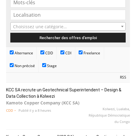
Choisissez une catégorie…
Alternance
CDD
CDI
Freelance
Non précisé
Stage
RSS
KCC SA recrute un Geotechnical Superintendent – Design &
Data Collection à Kolwezi
Kamoto Copper Company (KCC SA)
Kolwezi, Lualaba,
CDD
Publié il y a 8 heures
République Démocratique
du Congo