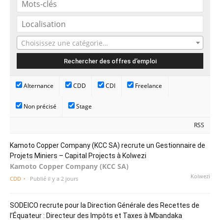
Choisissez une catégorie…
Alternance
CDD
CDI
Freelance
Non précisé
Stage
RSS
Kamoto Copper Company (KCC SA) recrute un Gestionnaire de
Projets Miniers – Capital Projects à Kolwezi
Kamoto Copper Company (KCC SA)
Kolwezi
CDD
Publié il y a 2 jours
SODEICO recrute pour la Direction Générale des Recettes de
l’Équateur : Directeur des Impôts et Taxes à Mbandaka