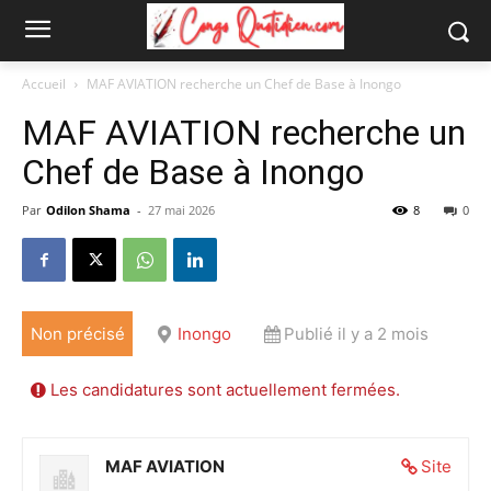
Accueil
MAF AVIATION recherche un Chef de Base à Inongo
MAF AVIATION recherche un
Chef de Base à Inongo
Par
Odilon Shama
-
27 mai 2026
8
0
Non précisé
Inongo
Publié il y a 2 mois
Les candidatures sont actuellement fermées.
MAF AVIATION
Site