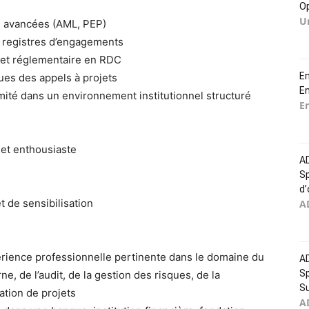
Op
U
ns avancées (AML, PEP)
es registres d’engagements
 et réglementaire en RDC
E
ues des appels à projets
E
té dans un environnement institutionnel structuré
E
 et enthousiaste
AD
Sp
d’
 de sensibilisation
A
périence professionnelle pertinente dans le domaine du
AD
Sp
ne, de l’audit, de la gestion des risques, de la
Su
ation de projets
A