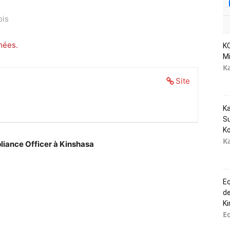
ois
mées.
KC
Mi
K
Site
K
Su
Ko
K
iance Officer à Kinshasa
Eq
d
K
E