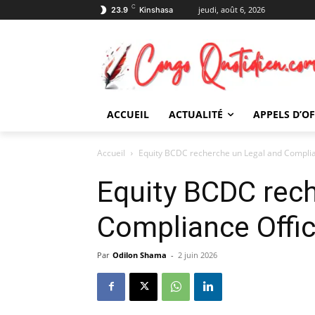
C
jeudi, août 6, 2026
23.9
Kinshasa
ACCUEIL
ACTUALITÉ
APPELS D’O
Accueil
Equity BCDC recherche un Legal and Complia
Equity BCDC rec
Compliance Offic
Par
Odilon Shama
-
2 juin 2026