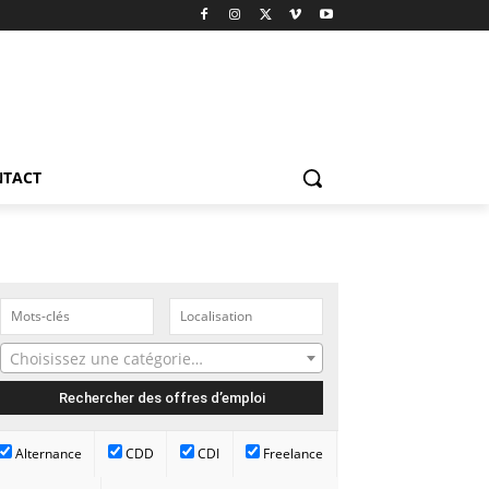
NTACT
Choisissez une catégorie…
Alternance
CDD
CDI
Freelance