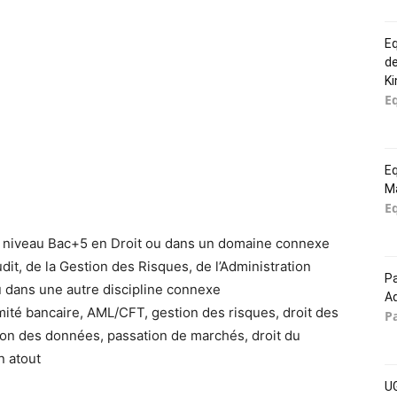
Eq
d
K
E
E
M
E
de niveau Bac+5 en Droit ou dans un domaine connexe
dit, de la Gestion des Risques, de l’Administration
Pa
ou dans une autre discipline connexe
Ad
té bancaire, AML/CFT, gestion des risques, droit des
P
tion des données, passation de marchés, droit du
n atout
UG