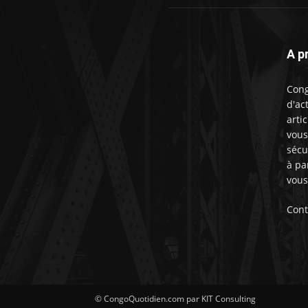
A p
Cong
d'ac
artic
vous
sécu
à pa
vous
Cont
© CongoQuotidien.com par KIT Consulting