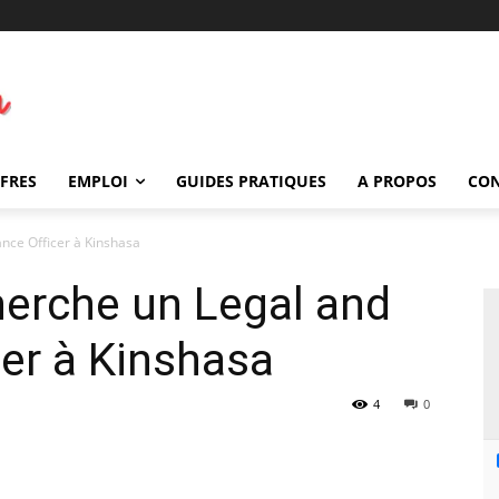
FFRES
EMPLOI
GUIDES PRATIQUES
A PROPOS
CO
nce Officer à Kinshasa
herche un Legal and
er à Kinshasa
4
0