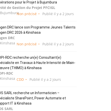
érations pour le Projet à Bujumbura
nité de Gestion du Projet PFCIGL
Bujumbura
Non précisé
Publié il y a 2 jours
ngen DRC lance son Programme Jeunes Talents
ngen DRC 2026 à Kinshasa
ngen DRC
Kinshasa
Non précisé
Publié il y a 2 jours
PI-RDC recherche un(e) Consultant(e)
écialiste en Travaux à Haute Intensité de Main-
œuvre (THIMO) à Kinshasa
DPI-RDC
Kinshasa
CDD
Publié il y a 2 jours
S SARL recherche un Informaticien –
écialiste SharePoint, Power Automate et
pport IT à Kinshasa
DS SARL