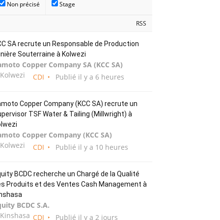
Non précisé
Stage
RSS
C SA recrute un Responsable de Production
nière Souterraine à Kolwezi
amoto Copper Company SA (KCC SA)
Kolwezi
CDI
Publié il y a 6 heures
amoto Copper Company (KCC SA) recrute un
pervisor TSF Water & Tailing (Millwright) à
lwezi
amoto Copper Company (KCC SA)
Kolwezi
CDI
Publié il y a 10 heures
uity BCDC recherche un Chargé de la Qualité
es Produits et des Ventes Cash Management à
inshasa
quity BCDC S.A.
Kinshasa
CDI
Publié il y a 2 jours