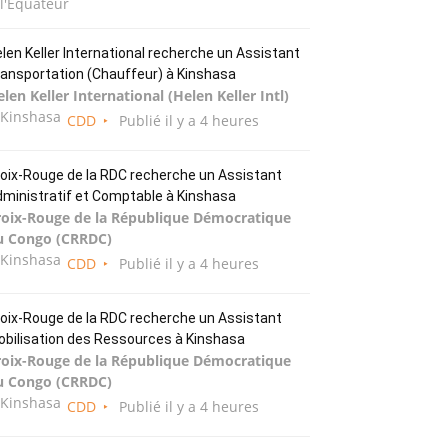
l'Équateur
len Keller International recherche un Assistant
ansportation (Chauffeur) à Kinshasa
len Keller International (Helen Keller Intl)
Kinshasa
CDD
Publié il y a 4 heures
oix-Rouge de la RDC recherche un Assistant
ministratif et Comptable à Kinshasa
roix-Rouge de la République Démocratique
u Congo (CRRDC)
Kinshasa
CDD
Publié il y a 4 heures
oix-Rouge de la RDC recherche un Assistant
bilisation des Ressources à Kinshasa
roix-Rouge de la République Démocratique
u Congo (CRRDC)
Kinshasa
CDD
Publié il y a 4 heures