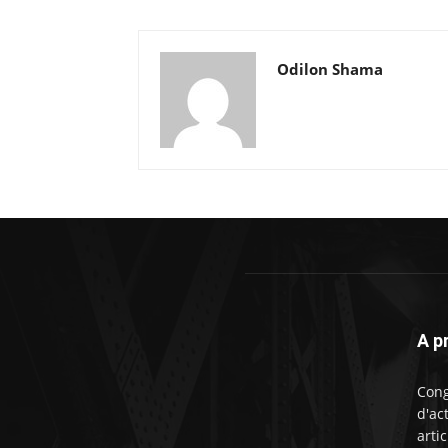
Odilon Shama
A p
Cong
d'ac
artic