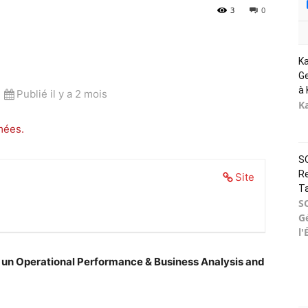
3
0
K
Ge
à 
Publié il y a 2 mois
K
mées.
SO
Re
Site
T
S
G
l'
n Operational Performance & Business Analysis and