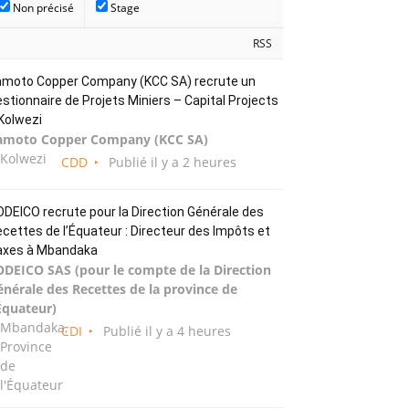
Non précisé
Stage
RSS
amoto Copper Company (KCC SA) recrute un
stionnaire de Projets Miniers – Capital Projects
Kolwezi
amoto Copper Company (KCC SA)
Kolwezi
CDD
Publié il y a 2 heures
DEICO recrute pour la Direction Générale des
cettes de l’Équateur : Directeur des Impôts et
axes à Mbandaka
ODEICO SAS (pour le compte de la Direction
énérale des Recettes de la province de
Équateur)
Mbandaka,
CDI
Publié il y a 4 heures
Province
de
l'Équateur