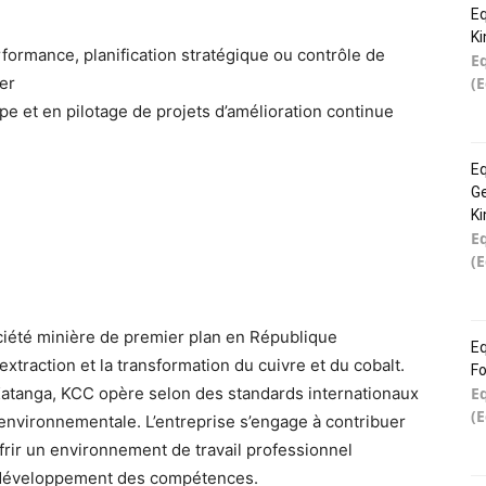
Eq
K
rformance, planification stratégique ou contrôle de
E
(
er
 et en pilotage de projets d’amélioration continue
Eq
Ge
K
E
(
été minière de premier plan en République
Eq
traction et la transformation du cuivre et du cobalt.
Fo
E
Katanga, KCC opère selon des standards internationaux
(
é environnementale. L’entreprise s’engage à contribuer
rir un environnement de travail professionnel
le développement des compétences.