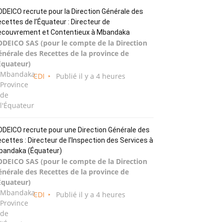
DEICO recrute pour la Direction Générale des
cettes de l’Équateur : Directeur de
ecouvrement et Contentieux à Mbandaka
ODEICO SAS (pour le compte de la Direction
énérale des Recettes de la province de
Équateur)
Mbandaka,
CDI
Publié il y a 4 heures
Province
de
l'Équateur
DEICO recrute pour une Direction Générale des
cettes : Directeur de l’Inspection des Services à
bandaka (Équateur)
ODEICO SAS (pour le compte de la Direction
énérale des Recettes de la province de
Équateur)
Mbandaka,
CDI
Publié il y a 4 heures
Province
de