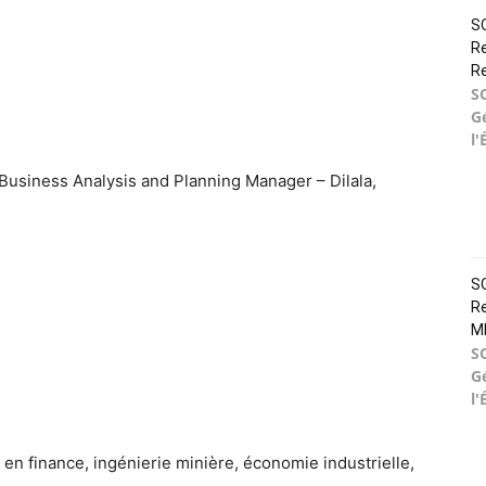
SO
Re
R
S
G
l'
 Business Analysis and Planning Manager – Dilala,
SO
Re
M
S
G
l'
 en finance, ingénierie minière, économie industrielle,