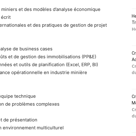
 miniers et des modèles d’analyse économique
He
 écrit
Tr
nationales et des pratiques de gestion de projet
He
nalyse de business cases
Cr
oûts et de gestion des immobilisations (PP&E)
Ad
s et outils de planification (Excel, ERP, BI)
C
d
nce opérationnelle en industrie minière
équipe technique
Cr
Mo
ution de problèmes complexes
C
d
t de présentation
 un environnement multiculturel