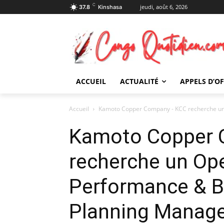
C
jeudi, août 6, 2026
37.8
Kinshasa
ACCUEIL
ACTUALITÉ
APPELS D’O
Accueil
Kamoto Copper Company - KCC recherche un 
Kamoto Copper 
recherche un Ope
Performance & B
Planning Manager