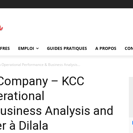
FFRES
EMPLOI
GUIDES PRATIQUES
A PROPOS
CO
Operational Performance & Business Analysis...
Company – KCC
rational
usiness Analysis and
 à Dilala