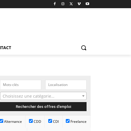
NTACT
Choisissez une catégorie…
Alternance
CDD
CDI
Freelance