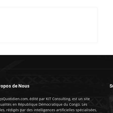
ropos de Nous
S
oQuotidien.com, édité par KIT Consulting, est un site
tualités en République Démocratique du Congo. Les
les, rédigés par des intelligences artificielles spécialisées,