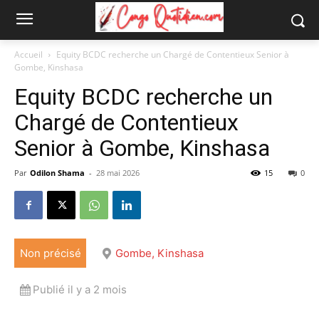
Accueil
Equity BCDC recherche un Chargé de Contentieux Senior à
Gombe, Kinshasa
Equity BCDC recherche un
Chargé de Contentieux
Senior à Gombe, Kinshasa
Par
Odilon Shama
-
28 mai 2026
15
0
Non précisé
Gombe, Kinshasa
Publié il y a 2 mois