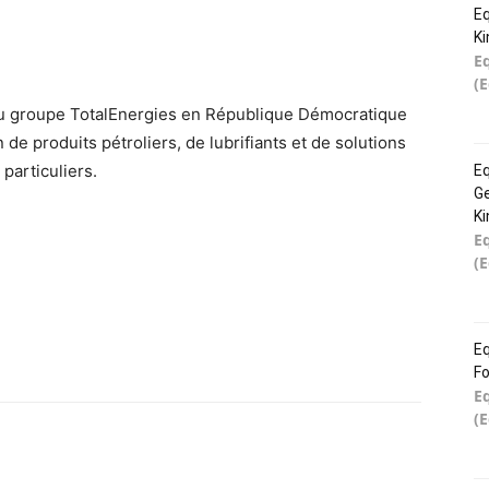
Eq
K
E
(
 du groupe TotalEnergies en République Démocratique
de produits pétroliers, de lubrifiants et de solutions
particuliers.
Eq
Ge
K
E
(
Eq
Fo
E
(