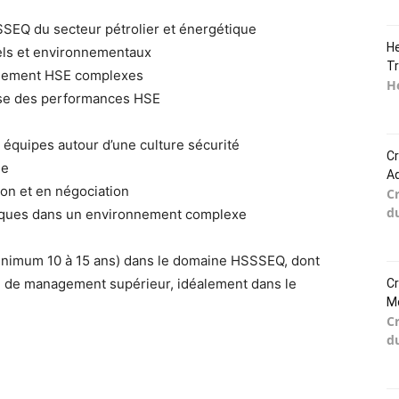
SSEQ du secteur pétrolier et énergétique
He
iels et environnementaux
Tr
agement HSE complexes
He
lyse des performances HSE
s équipes autour d’une culture sécurité
Cr
ue
Ad
on et en négociation
C
d
giques dans un environnement complexe
(minimum 10 à 15 ans) dans le domaine HSSSEQ, dont
ou de management supérieur, idéalement dans le
Cr
Mo
C
d