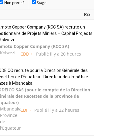
Non précisé
Stage
RSS
amoto Copper Company (KCC SA) recrute un
stionnaire de Projets Miniers – Capital Projects
Kolwezi
amoto Copper Company (KCC SA)
Kolwezi
CDD
Publié il y a 20 heures
DEICO recrute pour la Direction Générale des
cettes de l’Équateur : Directeur des Impôts et
axes à Mbandaka
ODEICO SAS (pour le compte de la Direction
énérale des Recettes de la province de
Équateur)
Mbandaka,
CDI
Publié il y a 22 heures
Province
de
l'Équateur