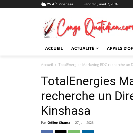
C
vendredi, août 7, 2026
25.4
Kinshasa
ACCUEIL
ACTUALITÉ
APPELS D’O
Accueil
TotalEnergies Marketing RDC recherche un 
TotalEnergies M
recherche un Di
Kinshasa
Par
Odilon Shama
-
27 juin 2026