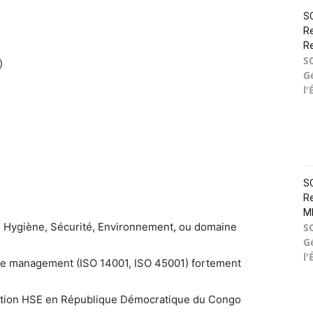
SO
Re
R
S
)
G
l'
SO
Re
M
n Hygiène, Sécurité, Environnement, ou domaine
S
G
l'
 de management (ISO 14001, ISO 45001) fortement
tation HSE en République Démocratique du Congo