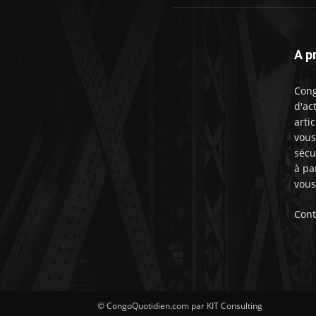
A p
Cong
d'ac
artic
vous
sécu
à pa
vous
Cont
© CongoQuotidien.com par KIT Consulting