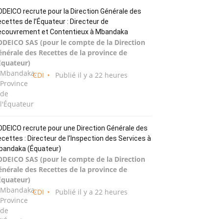
DEICO recrute pour la Direction Générale des
cettes de l’Équateur : Directeur de
ecouvrement et Contentieux à Mbandaka
ODEICO SAS (pour le compte de la Direction
énérale des Recettes de la province de
Équateur)
Mbandaka,
CDI
Publié il y a 22 heures
Province
de
l'Équateur
DEICO recrute pour une Direction Générale des
cettes : Directeur de l’Inspection des Services à
bandaka (Équateur)
ODEICO SAS (pour le compte de la Direction
énérale des Recettes de la province de
Équateur)
Mbandaka,
CDI
Publié il y a 22 heures
Province
de