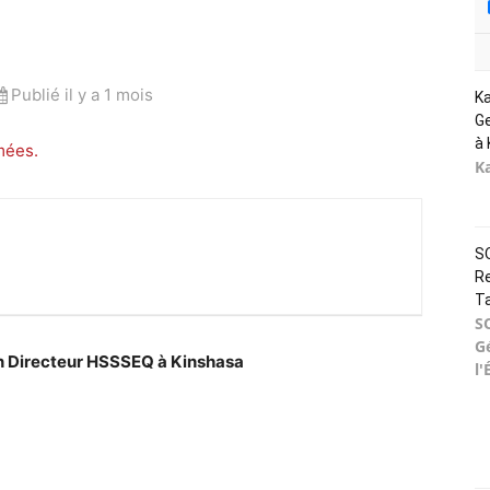
Publié il y a 1 mois
K
Ge
à 
mées.
K
SO
Re
T
S
G
n Directeur HSSSEQ à Kinshasa
l'