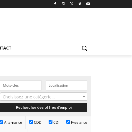
NTACT
Choisissez une catégorie…
Alternance
CDD
CDI
Freelance