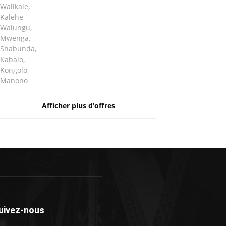
Walikale,
Kalehe,
Walungu,
Mwenga,
Shabunda,
Kabalo,
Kongolo,
Manono
Afficher plus d’offres
uivez-nous