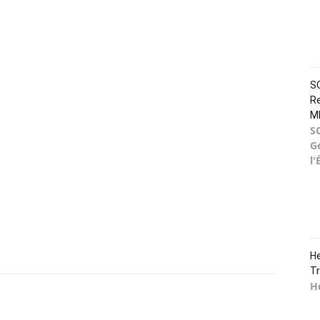
SO
Re
M
S
G
l'
He
Tr
He