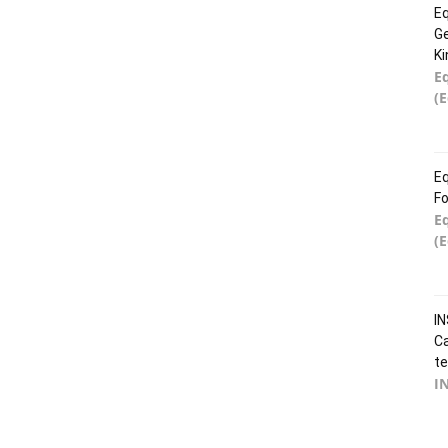
Eq
Ge
K
E
(
Eq
Fo
E
(
IN
Ca
te
IN