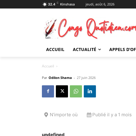
C
jeudi, août 6, 2026
32.4
Kinshasa
ACCUEIL
ACTUALITÉ
APPELS D’O
Accueil
Par
Odilon Shama
-
27 juin 2026
N’importe où
Publié il y a 1 mois
undefined