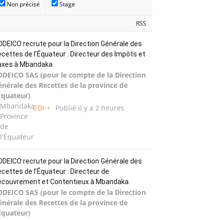
Non précisé
Stage
RSS
DEICO recrute pour la Direction Générale des
cettes de l’Équateur : Directeur des Impôts et
axes à Mbandaka
ODEICO SAS (pour le compte de la Direction
énérale des Recettes de la province de
Équateur)
Mbandaka,
CDI
Publié il y a 2 heures
Province
de
l'Équateur
DEICO recrute pour la Direction Générale des
cettes de l’Équateur : Directeur de
ecouvrement et Contentieux à Mbandaka
ODEICO SAS (pour le compte de la Direction
énérale des Recettes de la province de
Équateur)