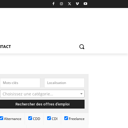
NTACT
Choisissez une catégorie…
Alternance
CDD
CDI
Freelance