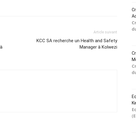
Cr
Ad
C
d
Article suivant
KCC SA recherche un Health and Safety
 à
Manager à Kolwezi
Cr
Mo
C
d
Eq
K
E
(