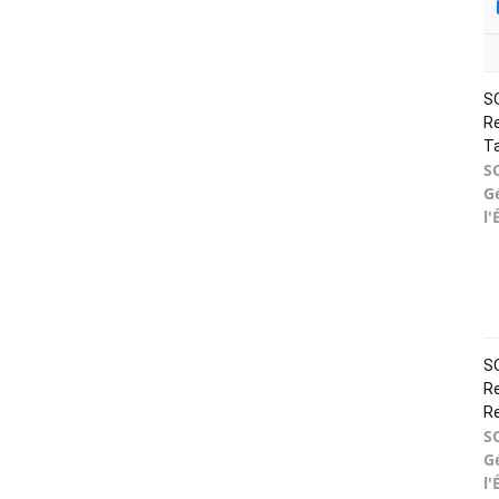
SO
Re
T
S
G
l'
SO
Re
R
S
G
l'