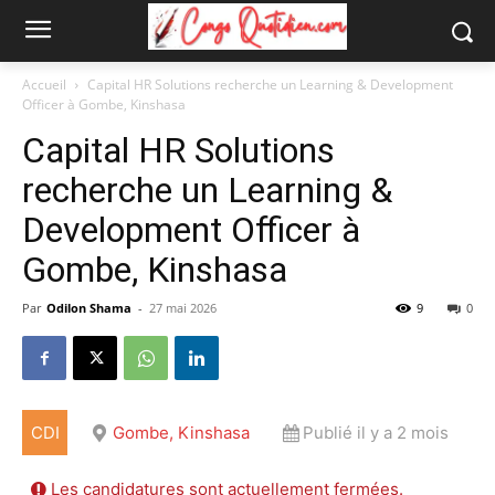
Accueil
Capital HR Solutions recherche un Learning & Development
Officer à Gombe, Kinshasa
Capital HR Solutions
recherche un Learning &
Development Officer à
Gombe, Kinshasa
Par
Odilon Shama
-
27 mai 2026
9
0
CDI
Gombe, Kinshasa
Publié il y a 2 mois
Les candidatures sont actuellement fermées.