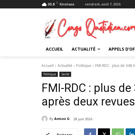
C
vendredi, août 7, 2026
35.8
Kinshasa
ACCUEIL
ACTUALITÉ
APPELS D’OF
Accueil
Actualité
Politique
FMI-RDC : plus de 348 m
Politique
Santé
FMI-RDC : plus de 
après deux revues
By
Amissi G
28 juin 2026
Partager