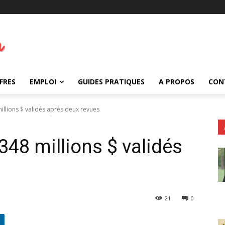
FRES
EMPLOI
GUIDES PRATIQUES
A PROPOS
CON
illions $ validés après deux revues
348 millions $ validés
21
0