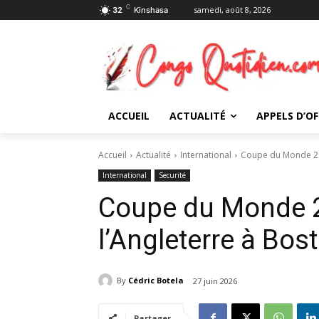
C
samedi, août 8, 2026
32
Kinshasa
ACCUEIL
ACTUALITÉ
APPELS D’OF
Accueil
Actualité
International
Coupe du Monde 202
International
Securité
Coupe du Monde 2
l’Angleterre à Bos
By
Cédric Botela
27 juin 2026
Partager