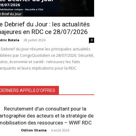
e Brief du Jour
e Debrief du Jour : les actualités
ajeures en RDC ce 28/07/2026
dric Botela
-
28 juillet 2026
0
 Debrief du Jour résume les principales actualités
bliées par CongoQuotidien ce 28/07/2026. Sécurité,
stice, économie et santé : retrouvez les faits
rquants et leurs implications pour la RDC.
DERNIERS APPELS D'OFFRES
Recrutement d’un consultant pour la
artographie des acteurs et la stratégie de
mobilisation des ressources – WWF RDC
Odilon Shama
-
6 août 2026