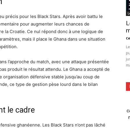
n
L
u précis pour les Black Stars. Après avoir battu le
L
lémentaire pour augmenter leurs chances de
m
tre la Croatie. Ce nul répond donc à une logique de
Cé
paramètres, mais il place le Ghana dans une situation
mpétition.
Le
pu
ju
 dans l’approche du match, avec une attaque présentée
ma
as produit le résultat attendu. Le Ghana a accepté de
e organisation défensive stable jusqu’au coup de
nde, ce type de gestion pèse lourd dans le bilan
t le cadre
c
 défensive ghanéenne. Les Black Stars n’ont pas lâché