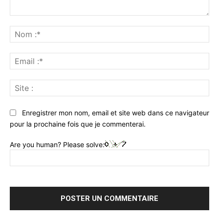
Commenter
:
No
:*
Ema
:*
Sit
:
Enregistrer mon nom, email et site web dans ce navigateur
pour la prochaine fois que je commenterai.
Are you human? Please solve: