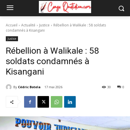
Accueil
Actualité
Justice
Rébellion à Walikale : 58 soldats
condamnés à Kisangani
Justice
Rébellion à Walikale : 58
soldats condamnés à
Kisangani
By
Cédric Botela
17 mai 2026
30
0