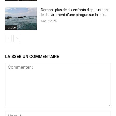
Demba : plus de dix enfants disparus dans
le chavirement d’une pirogue sur la Lulua
6 août 2026
Justice
LAISSER UN COMMENTAIRE
Commenter
:
No