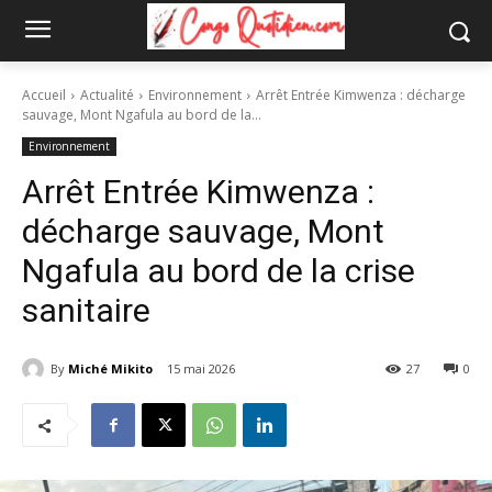
Accueil
Actualité
Environnement
Arrêt Entrée Kimwenza : décharge
sauvage, Mont Ngafula au bord de la...
Environnement
Arrêt Entrée Kimwenza :
décharge sauvage, Mont
Ngafula au bord de la crise
sanitaire
By
Miché Mikito
15 mai 2026
27
0