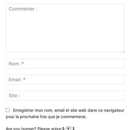
Commenter
:
No
:*
Ema
:*
Sit
:
Enregistrer mon nom, email et site web dans ce navigateur
pour la prochaine fois que je commenterai.
Are you human? Please solve: