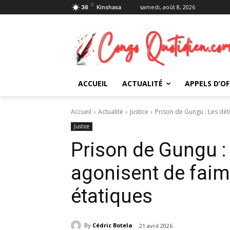
C
samedi, août 8, 2026
36
Kinshasa
ACCUEIL
ACTUALITÉ
APPELS D’OF
Accueil
Actualité
Justice
Prison de Gungu : Les dét
Justice
Prison de Gungu :
agonisent de faim
étatiques
By
Cédric Botela
21 avril 2026