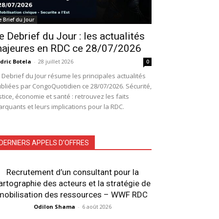
e Brief du Jour
e Debrief du Jour : les actualités
ajeures en RDC ce 28/07/2026
dric Botela
-
28 juillet 2026
0
 Debrief du Jour résume les principales actualités
bliées par CongoQuotidien ce 28/07/2026. Sécurité,
stice, économie et santé : retrouvez les faits
rquants et leurs implications pour la RDC.
DERNIERS APPELS D'OFFRES
Recrutement d’un consultant pour la
artographie des acteurs et la stratégie de
mobilisation des ressources – WWF RDC
Odilon Shama
-
6 août 2026