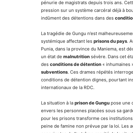
pénurie de magistrats depuis trois ans. Cett
pression sur un système carcéral déjà à bou
indûment des détentions dans des
conditio
La tragédie de Gungu n’est malheureusement 
systémique affectant les
prisons du pays
. 
Punia, dans la province du Maniema, est d
un état de
malnutrition
sévère. Dans cet ét
des
conditions de détention
« inhumaines »
subventions
. Ces drames répétés interrogent
conditions de détention dignes, pourtant in
internationaux de la RDC.
La situation à la
prison de Gungu
pose une qu
envers les personnes placées sous sa gard
pour les prisons transforme ces institution
peine de famine non prévue par la loi. Les a