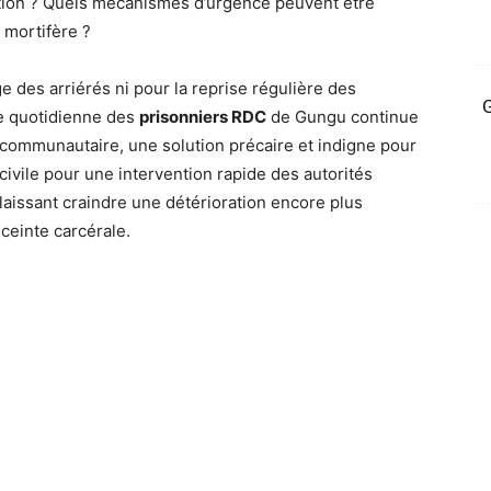
uation ? Quels mécanismes d’urgence peuvent être
 mortifère ?
e des arriérés ni pour la reprise régulière des
G
e quotidienne des
prisonniers RDC
de Gungu continue
 communautaire, une solution précaire et indigne pour
é civile pour une intervention rapide des autorités
aissant craindre une détérioration encore plus
nceinte carcérale.