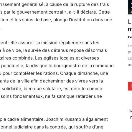
rissement généralisé, à cause de la rupture des frais
 par le gouvernement central », a-t-il déclaré. Cette
L
ation et les soins de base, plonge l’institution dans une
L
.
m
Cé
eut-elle assurer sa mission régalienne sans les
Le
 à ce vide, la survie des détenus repose désormais
pu
taires combinés. Les églises locales et diverses
ju
ma
e ponctuelle, tandis que le bourgmestre de la commune
u pour compléter les rations. Chaque dimanche, une
ts de la ville afin d’acheminer des vivres vers la
 solidarité, bien que salutaire, est décrite comme
esoins fondamentaux, ne faisant que retarder une
c
ple cadre alimentaire. Joachim Kusamb a également
nnel judiciaire dans la contrée, qui souffre d’une