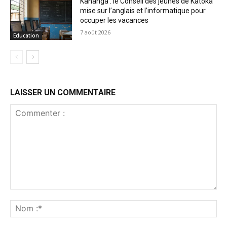
Kananga : le Conseil des jeunes de Katoka
mise sur l’anglais et l’informatique pour
occuper les vacances
7 août 2026
Education
LAISSER UN COMMENTAIRE
Commenter
:
No
:*