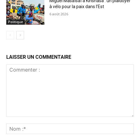
Miguel Masaïsaï à Kinshasa : un plaidoyer
à vélo pour la paix dans l’Est
6 août 2026
Politique
LAISSER UN COMMENTAIRE
Commenter
:
No
:*