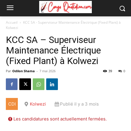
Accueil
KCC SA - Superviseur Maintenance Électrique (Fixed Plant) à
Kolwezi
KCC SA – Superviseur
Maintenance Électrique
(Fixed Plant) à Kolwezi
Par
Odilon Shama
-
7 mai 2026
39
0
CDI
Kolwezi
Publié il y a 3 mois
Les candidatures sont actuellement fermées.