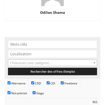
Odilon Shama
Choisissez une catégorie…
Alternance
CDD
CDI
Freelance
Non précisé
Stage
RSS