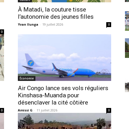
À Matadi, la couture tisse
l’autonomie des jeunes filles
Yvan Ilunga
-
19 juillet 2026
0
0
Économie
Air Congo lance ses vols réguliers
Kinshasa-Muanda pour
désenclaver la cité côtière
Amissi G
-
11 juillet 2026
0
0