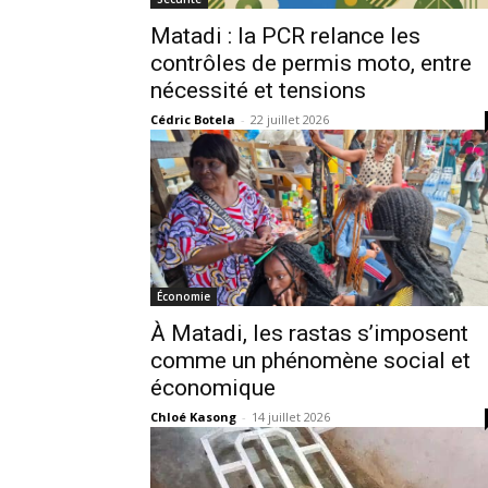
Matadi : la PCR relance les
contrôles de permis moto, entre
nécessité et tensions
Cédric Botela
-
22 juillet 2026
Économie
À Matadi, les rastas s’imposent
comme un phénomène social et
économique
Chloé Kasong
-
14 juillet 2026