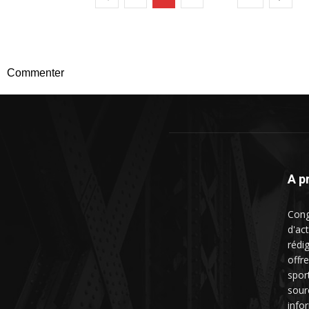
Commenter
A p
Cong
d'ac
rédig
offre
spor
sour
info