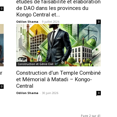
études de faisabilité et élaboration
de DAO dans les provinces du
0
Kongo Central et...
Odilon Shama
-
9 juillet 2026
0
Construction et Génie Civil
r
Construction d’un Temple Combiné
et Mémorial à Matadi – Kongo-
Central
0
Odilon Shama
-
30 juin 2026
0
Page 2 sur 41