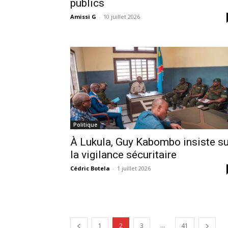
publics
Amissi G
-
10 juillet 2026
Politique
À Lukula, Guy Kabombo insiste su
la vigilance sécuritaire
Cédric Botela
-
1 juillet 2026
...
1
2
3
41