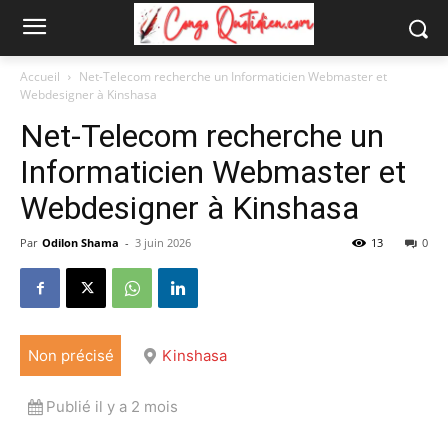
Accueil
Net-Telecom recherche un Informaticien Webmaster et
Webdesigner à Kinshasa
Net-Telecom recherche un
Informaticien Webmaster et
Webdesigner à Kinshasa
Par
Odilon Shama
-
3 juin 2026
13
0
Non précisé
Kinshasa
Publié il y a 2 mois