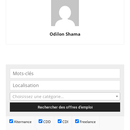
Odilon Shama
Choisissez une catégorie…
Alternance
CDD
CDI
Freelance