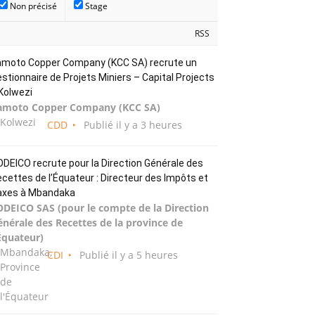
Non précisé
Stage
RSS
amoto Copper Company (KCC SA) recrute un
stionnaire de Projets Miniers – Capital Projects
Kolwezi
amoto Copper Company (KCC SA)
Kolwezi
CDD
Publié il y a 3 heures
DEICO recrute pour la Direction Générale des
cettes de l’Équateur : Directeur des Impôts et
axes à Mbandaka
ODEICO SAS (pour le compte de la Direction
énérale des Recettes de la province de
Équateur)
Mbandaka,
CDI
Publié il y a 5 heures
Province
de
l'Équateur