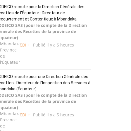
DEICO recrute pour la Direction Générale des
cettes de l’Équateur : Directeur de
ecouvrement et Contentieux à Mbandaka
ODEICO SAS (pour le compte de la Direction
énérale des Recettes de la province de
Équateur)
Mbandaka,
CDI
Publié il y a 5 heures
Province
de
l'Équateur
DEICO recrute pour une Direction Générale des
cettes : Directeur de l’Inspection des Services à
bandaka (Équateur)
ODEICO SAS (pour le compte de la Direction
énérale des Recettes de la province de
Équateur)
Mbandaka,
CDI
Publié il y a 5 heures
Province
de