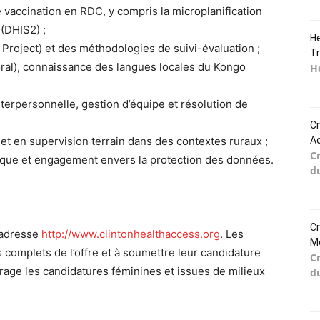
accination en RDC, y compris la microplanification
(DHIS2) ;
He
 Project) et des méthodologies de suivi-évaluation ;
Tr
t oral), connaissance des langues locales du Kongo
He
rpersonnelle, gestion d’équipe et résolution de
Cr
Ad
 et en supervision terrain dans des contextes ruraux ;
C
ique et engagement envers la protection des données.
d
Cr
l’adresse
http://www.clintonhealthaccess.org
. Les
Mo
s complets de l’offre et à soumettre leur candidature
C
urage les candidatures féminines et issues de milieux
d