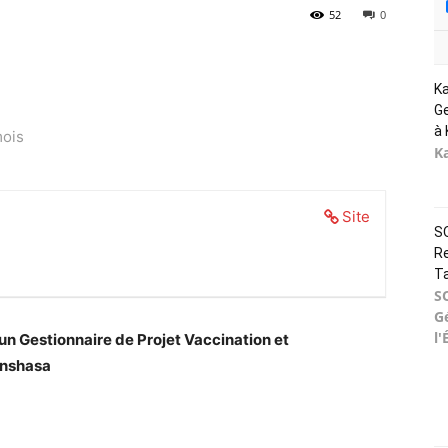
52
0
K
Ge
à 
mois
K
Site
SO
Re
T
S
G
l'
 un Gestionnaire de Projet Vaccination et
inshasa