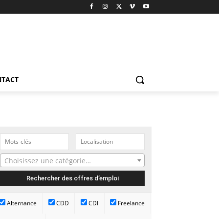
NTACT
Choisissez une catégorie…
Alternance
CDD
CDI
Freelance