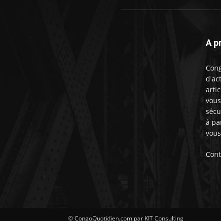
A p
Cong
d'ac
artic
vous
sécu
à pa
vous
Cont
© CongoQuotidien.com par KIT Consulting