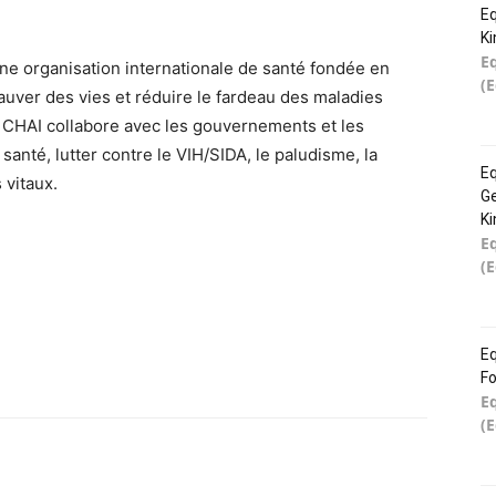
Eq
K
E
une organisation internationale de santé fondée en
(
uver des vies et réduire le fardeau des maladies
 CHAI collabore avec les gouvernements et les
anté, lutter contre le VIH/SIDA, le paludisme, la
Eq
 vitaux.
Ge
K
E
(
Eq
Fo
E
(