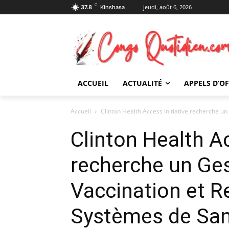
C
jeudi, août 6, 2026
37.8
Kinshasa
ACCUEIL
ACTUALITÉ
APPELS D’O
Accueil
Clinton Health Access Initiative recherche un
Clinton Health Ac
recherche un Ges
Vaccination et 
Systèmes de San