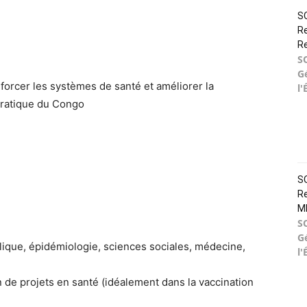
SO
Re
R
S
G
orcer les systèmes de santé et améliorer la
l'
ratique du Congo
SO
Re
M
S
G
ique, épidémiologie, sciences sociales, médecine,
l'
 de projets en santé (idéalement dans la vaccination